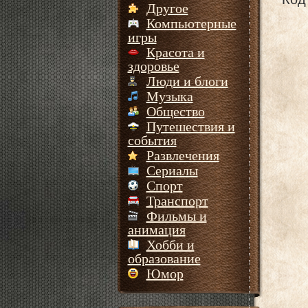
Другое
Компьютерные
игры
Красота и
здоровье
Люди и блоги
Музыка
Общество
Путешествия и
события
Развлечения
Сериалы
Спорт
Транспорт
Фильмы и
анимация
Хобби и
образование
Юмор