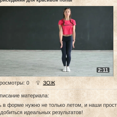
приседаний для красивой попы
2:11
росмотры
: 0
ЗОЖ
писание материала
:
 в форме нужно не только летом, и наши прос
добиться идеальных результатов!