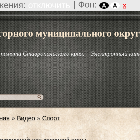
|
Фон:
жения:
отключить
x
A
A
горного муниципального округ
 памяти Ставропольского края.
Электронный кат
ная
»
Видео
»
Спорт