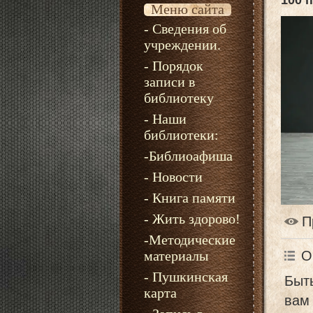
100 
Меню сайта
- Сведения об
учреждении.
- Порядок
записи в
библиотеку
- Наши
библиотеки:
-Библиоафиша
- Новости
- Книга памяти
- Жить здорово!
П
-Методические
О
материалы
- Пушкинская
Быть
карта
вам 