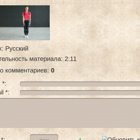
к
: Русский
тельность материала
: 2:11
го комментариев
:
0
 *:
l *:
*: