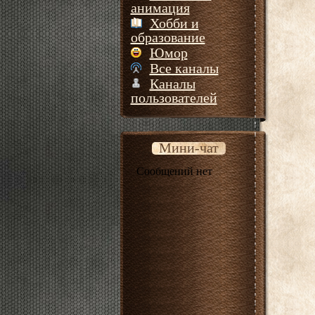
анимация
Хобби и
образование
Юмор
Все каналы
Каналы
пользователей
Мини-чат