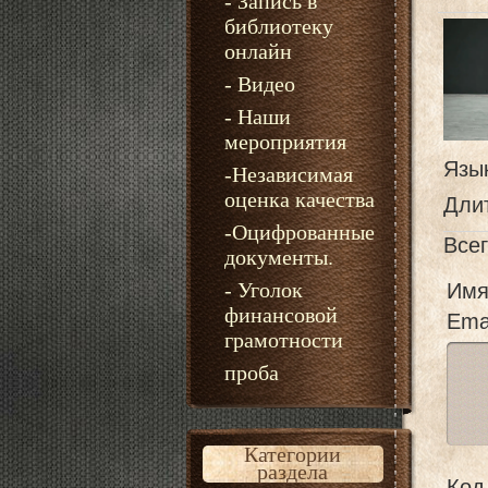
- Запись в
библиотеку
онлайн
- Видео
- Наши
мероприятия
Язы
-Независимая
оценка качества
Дли
-Оцифрованные
Все
документы.
- Уголок
Имя
финансовой
Emai
грамотности
проба
Категории
раздела
Код 