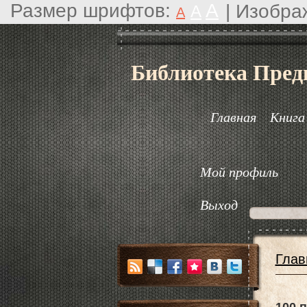
Размер шрифтов:
A
|
Изобра
A
A
Библиотека Пред
Главная
Книга
Мой профиль
Выход
Глав