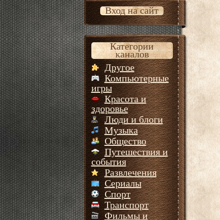
Вход на сайт
Категории
каналов
Другое
Компьютерные
игры
Красота и
здоровье
Люди и блоги
Музыка
Общество
Путешествия и
события
Развлечения
Сериалы
Спорт
Транспорт
Фильмы и