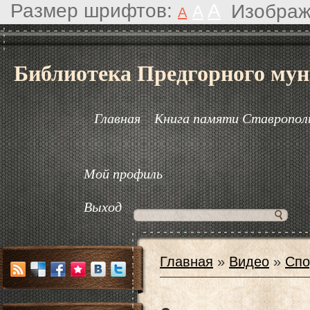
Размер шрифтов:
A
Изображ
A
A
Библиотека Предгорного мун
Главная
Книга памяти Ставрополь
Мой профиль
Выход
Главная
»
Видео
»
Спо