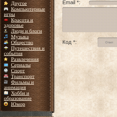
Email *:
Другое
Компьютерные
игры
Красота и
здоровье
Люди и блоги
Музыка
Код *:
Общество
Путешествия и
события
Развлечения
Сериалы
Спорт
Транспорт
Фильмы и
анимация
Хобби и
образование
Юмор