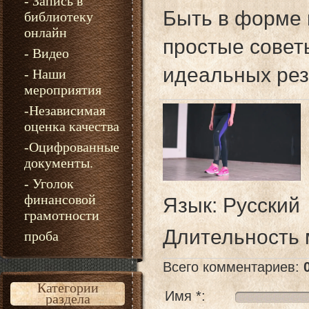
- Запись в
Быть в форме 
библиотеку
онлайн
простые совет
- Видео
идеальных рез
- Наши
мероприятия
-Независимая
оценка качества
-Оцифрованные
документы.
- Уголок
финансовой
Язык
: Русский
грамотности
Длительность
проба
Всего комментариев
:
Категории
Имя *:
раздела