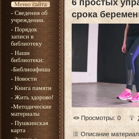
6 простых упр
Меню сайта
- Сведения об
срока беремен
учреждении.
- Порядок
записи в
библиотеку
- Наши
библиотеки:
-Библиоафиша
- Новости
- Книга памяти
- Жить здорово!
-Методические
материалы
Просмотры
: 0
- Пушкинская
карта
Описание материал