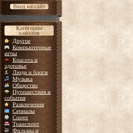
Вход на сайт
Категории
каналов
Другое
Компьютерные
игры
Красота и
здоровье
Люди и блоги
Музыка
Общество
Путешествия и
события
Развлечения
Сериалы
Спорт
Транспорт
Фильмы и