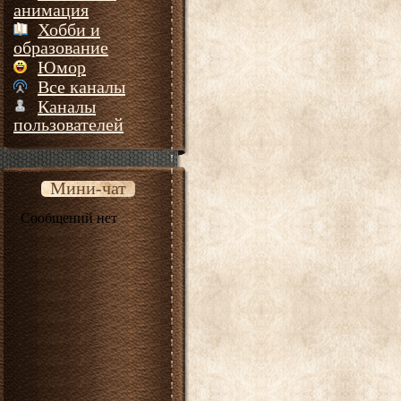
анимация
Хобби и
образование
Юмор
Все каналы
Каналы
пользователей
Мини-чат