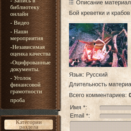
- Запись в
Описание материал
библиотеку
Бой креветки и крабов
онлайн
- Видео
- Наши
мероприятия
-Независимая
оценка качества
-Оцифрованные
документы.
Язык
: Русский
- Уголок
Длительность матери
финансовой
грамотности
Всего комментариев
:
проба
Имя *:
Email *:
Категории
раздела