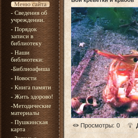
Бой креветки и крабов
Меню сайта
- Сведения об
учреждении.
- Порядок
записи в
библиотеку
- Наши
библиотеки:
-Библиоафиша
- Новости
- Книга памяти
- Жить здорово!
-Методические
материалы
- Пушкинская
Просмотры
: 0
карта