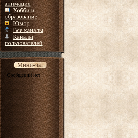
анимация
Хобби и
образование
Юмор
Все каналы
Каналы
пользователей
Мини-чат