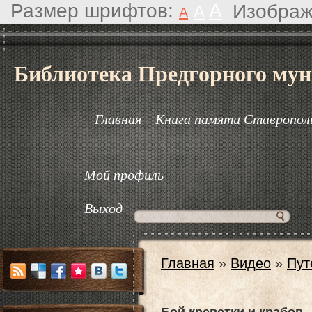
Размер шрифтов:
A
Изображ
A
A
Библиотека Предгорного мун
Главная
Книга памяти Ставрополь
Мой профиль
Выход
Главная
»
Видео
»
Пут