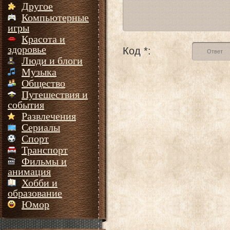
Другое
Компьютерные
игры
Красота и
здоровье
Код *:
Люди и блоги
Музыка
Общество
Путешествия и
события
Развлечения
Сериалы
Спорт
Транспорт
Фильмы и
анимация
Хобби и
образование
Юмор