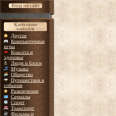
Вход на сайт
Категории
каналов
Другое
Компьютерные
игры
Красота и
здоровье
Люди и блоги
Музыка
Общество
Путешествия и
события
Развлечения
Сериалы
Спорт
Транспорт
Фильмы и