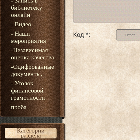
- Запись в
библиотеку
онлайн
- Видео
- Наши
Код *:
мероприятия
-Независимая
оценка качества
-Оцифрованные
документы.
- Уголок
финансовой
грамотности
проба
Категории
раздела