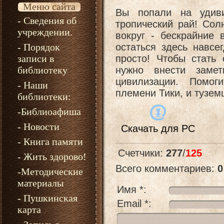
Меню сайта
Вы попали на удиви
- Сведения об
тропический рай! Сол
учреждении.
вокруг - бескрайние 
- Порядок
остаться здесь навсег
записи в
просто! Чтобы стать
библиотеку
нужно внести заме
цивилизации. Помог
- Наши
племени Тики, и тузем
библиотеки:
-Библиоафиша
- Новости
Скачать для
PC
- Книга памяти
Счетчики
:
277
/
125
- Жить здорово!
Всего комментариев
:
0
-Методические
материалы
Имя *:
- Пушкинская
Email *:
карта