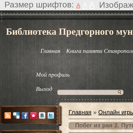
Размер шрифтов:
A
Изображ
A
A
Библиотека Предгорного мун
Главная
Книга памяти Ставрополь
Мой профиль
Выход
Главная
»
Онлайн игр
Побег из рая 2. Пу