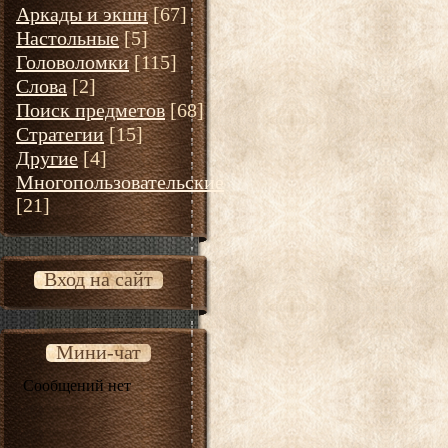
Аркады и экшн
[67]
Настольные
[5]
Головоломки
[115]
Слова
[2]
Поиск предметов
[68]
Стратегии
[15]
Другие
[4]
Многопользовательские
[21]
Вход на сайт
Мини-чат