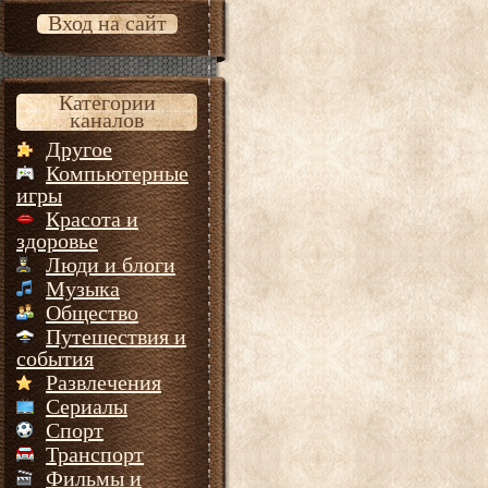
Вход на сайт
Категории
каналов
Другое
Компьютерные
игры
Красота и
здоровье
Люди и блоги
Музыка
Общество
Путешествия и
события
Развлечения
Сериалы
Спорт
Транспорт
Фильмы и