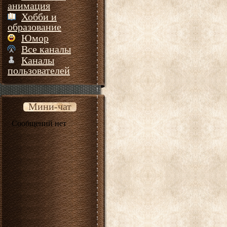
анимация
Хобби и
образование
Юмор
Все каналы
Каналы
пользователей
Мини-чат