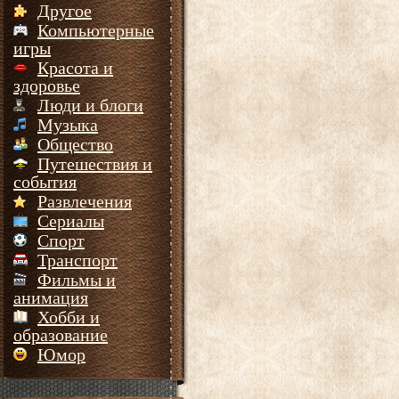
Другое
Компьютерные
игры
Красота и
здоровье
Люди и блоги
Музыка
Общество
Путешествия и
события
Развлечения
Сериалы
Спорт
Транспорт
Фильмы и
анимация
Хобби и
образование
Юмор