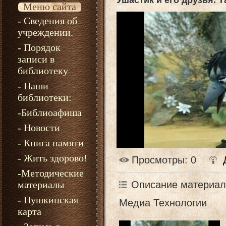
Ушастик и его друзья. 
Меню сайта
- Сведения об
учреждении.
- Порядок
записи в
библиотеку
- Наши
библиотеки:
-Библиоафиша
- Новости
- Книга памяти
- Жить здорово!
Просмотры
: 0
-Методические
Описание материал
материалы
- Пушкинская
Медиа Технологии
карта