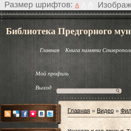
Размер шрифтов:
A
Изображ
A
A
Библиотека Предгорного мун
Главная
Книга памяти Ставрополь
Мой профиль
Выход
Главная
»
Видео
»
Фил