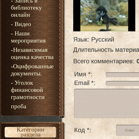
- Запись в
библиотеку
онлайн
- Видео
- Наши
Язык
: Русский
мероприятия
-Независимая
Длительность матери
оценка качества
Всего комментариев
:
-Оцифрованные
документы.
Имя *:
- Уголок
Email *:
финансовой
грамотности
проба
Категории
Код *:
раздела