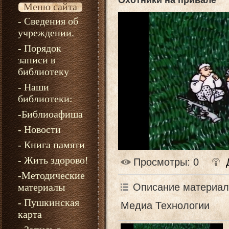
Охотники на привале
Меню сайта
- Сведения об
учреждении.
- Порядок
записи в
библиотеку
- Наши
библиотеки:
-Библиоафиша
- Новости
- Книга памяти
- Жить здорово!
Просмотры
: 0
-Методические
Описание материал
материалы
- Пушкинская
Медиа Технологии
карта