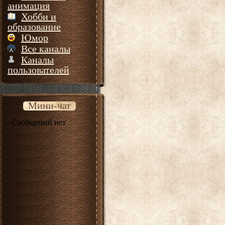
анимация
Хобби и
образование
Юмор
Все каналы
Каналы
пользователей
Мини-чат