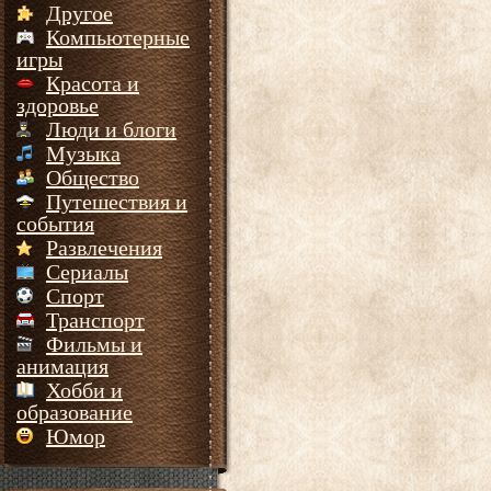
Другое
Компьютерные
игры
Красота и
здоровье
Люди и блоги
Музыка
Общество
Путешествия и
события
Развлечения
Сериалы
Спорт
Транспорт
Фильмы и
анимация
Хобби и
образование
Юмор