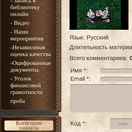
- Запись в
библиотеку
онлайн
- Видео
- Наши
Язык
: Русский
мероприятия
-Независимая
Длительность матери
оценка качества
Всего комментариев
:
-Оцифрованные
документы.
Имя *:
- Уголок
Email *:
финансовой
грамотности
проба
Категории
Код *:
раздела