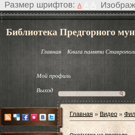
Размер шрифтов:
A
Изображ
A
A
Библиотека Предгорного мун
Главная
Книга памяти Ставрополь
Мой профиль
Выход
Главная
»
Видео
»
Фил