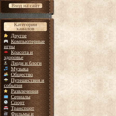
Вход на сайт
Категории
каналов
Другое
Компьютерные
игры
Красота и
здоровье
Люди и блоги
Музыка
Общество
Путешествия и
события
Развлечения
Сериалы
Спорт
Транспорт
Фильмы и