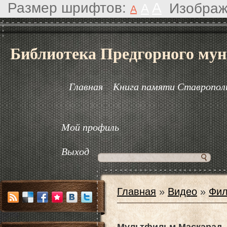
Размер шрифтов:
A
Изображ
A
A
Библиотека Предгорного мун
Главная
Книга памяти Ставрополь
Мой профиль
Выход
Главная
»
Видео
»
Фил