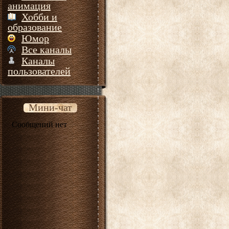
анимация
Хобби и
образование
Юмор
Все каналы
Каналы
пользователей
Мини-чат