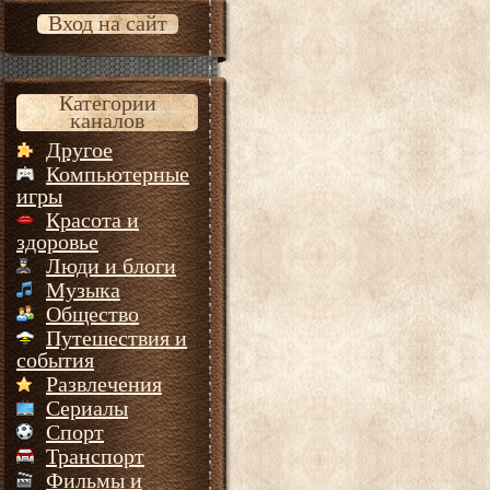
Вход на сайт
Категории
каналов
Другое
Компьютерные
игры
Красота и
здоровье
Люди и блоги
Музыка
Общество
Путешествия и
события
Развлечения
Сериалы
Спорт
Транспорт
Фильмы и