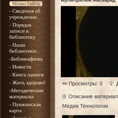
Мультфильм Маскарад
Меню сайта
- Сведения об
учреждении.
- Порядок
записи в
библиотеку
- Наши
библиотеки:
-Библиоафиша
- Новости
- Книга памяти
- Жить здорово!
Просмотры
: 0
-Методические
Описание материал
материалы
- Пушкинская
Медиа Технологии
карта