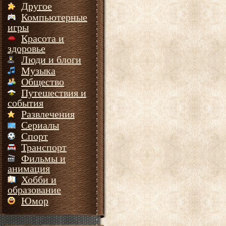
Другое
Компьютерные
игры
Красота и
здоровье
Люди и блоги
Музыка
Общество
Путешествия и
события
Развлечения
Сериалы
Спорт
Транспорт
Фильмы и
анимация
Хобби и
образование
Юмор