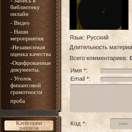
- Запись в
библиотеку
онлайн
- Видео
- Наши
Язык
: Русский
мероприятия
-Независимая
Длительность матери
оценка качества
Всего комментариев
:
-Оцифрованные
документы.
Имя *:
- Уголок
Email *:
финансовой
грамотности
проба
Категории
Код *:
раздела