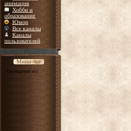
анимация
Хобби и
образование
Юмор
Все каналы
Каналы
пользователей
Мини-чат