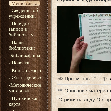
Стрижи на льду Обзоры
Меню сайта
- Сведения об
учреждении.
- Порядок
записи в
библиотеку
- Наши
библиотеки:
-Библиоафиша
- Новости
- Книга памяти
- Жить здорово!
Просмотры
: 0
-Методические
Описание материал
материалы
- Пушкинская
Стрижи на льду Обзор
карта