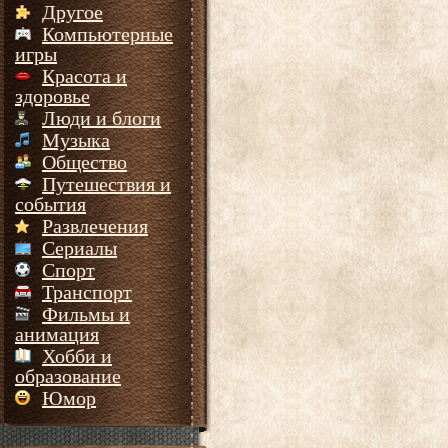
Другое
Компьютерные
игры
Красота и
здоровье
Люди и блоги
Музыка
Общество
Путешествия и
события
Развлечения
Сериалы
Спорт
Транспорт
Фильмы и
анимация
Хобби и
образование
Юмор