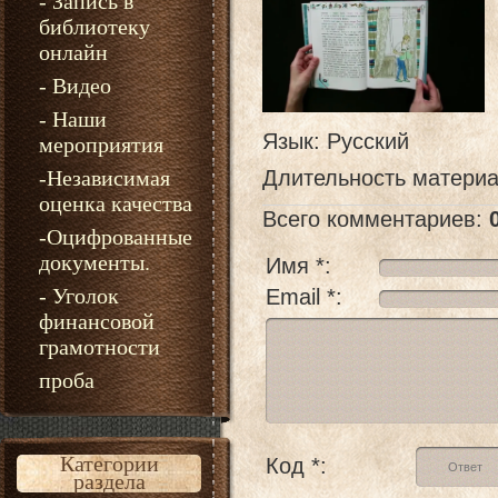
- Запись в
библиотеку
онлайн
- Видео
- Наши
Язык
: Русский
мероприятия
-Независимая
Длительность матери
оценка качества
Всего комментариев
:
-Оцифрованные
документы.
Имя *:
- Уголок
Email *:
финансовой
грамотности
проба
Категории
Код *:
раздела