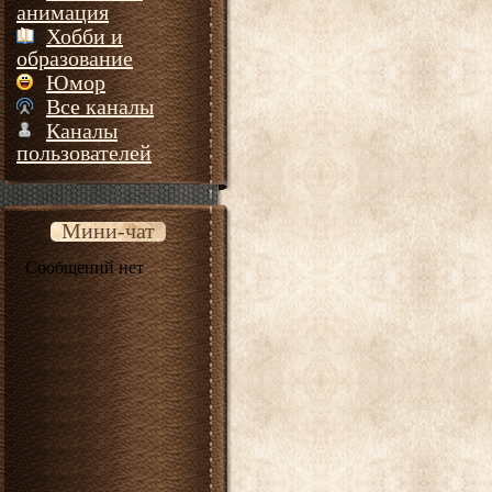
анимация
Хобби и
образование
Юмор
Все каналы
Каналы
пользователей
Мини-чат