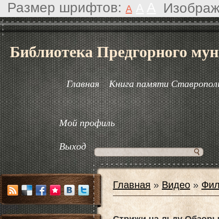
Размер шрифтов:
A
Изображ
A
A
Библиотека Предгорного мун
Главная
Книга памяти Ставрополь
Мой профиль
Выход
Главная
»
Видео
»
Фил