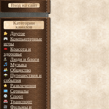
Вход на сайт
Категории
каналов
Другое
Компьютерные
игры
Красота и
здоровье
Люди и блоги
Музыка
Общество
Путешествия и
события
Развлечения
Сериалы
Спорт
Транспорт
Фильмы и