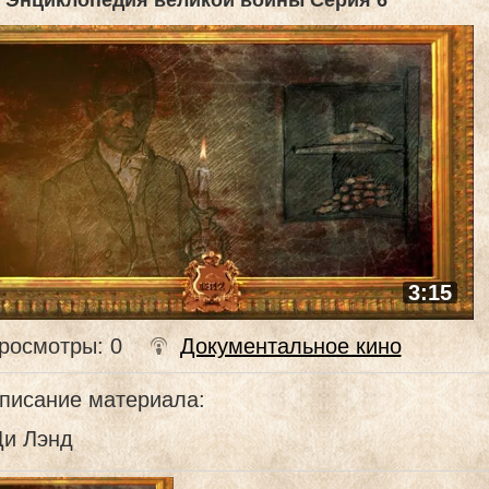
: Энциклопедия великой войны Серия 6
3:15
росмотры
: 0
Документальное кино
писание материала
:
Ди Лэнд