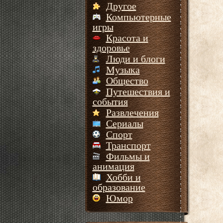
Другое
Компьютерные
игры
Красота и
здоровье
Люди и блоги
Музыка
Общество
Путешествия и
события
Развлечения
Сериалы
Спорт
Транспорт
Фильмы и
анимация
Хобби и
образование
Юмор