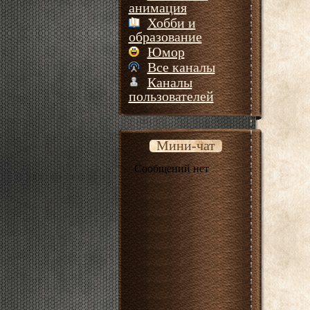
анимация
Хобби и
образование
Юмор
Все каналы
Каналы
пользователей
Мини-чат