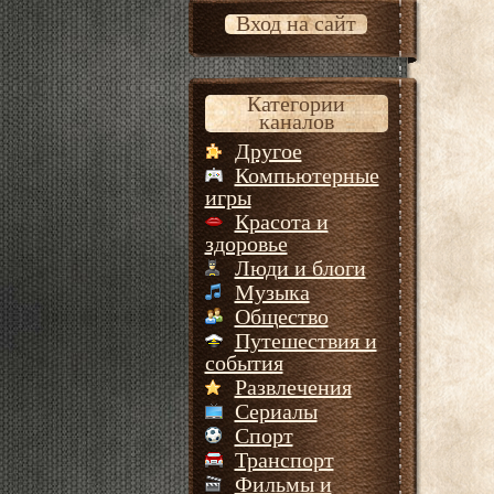
Вход на сайт
Категории
каналов
Другое
Компьютерные
игры
Красота и
здоровье
Люди и блоги
Музыка
Общество
Путешествия и
события
Развлечения
Сериалы
Спорт
Транспорт
Фильмы и