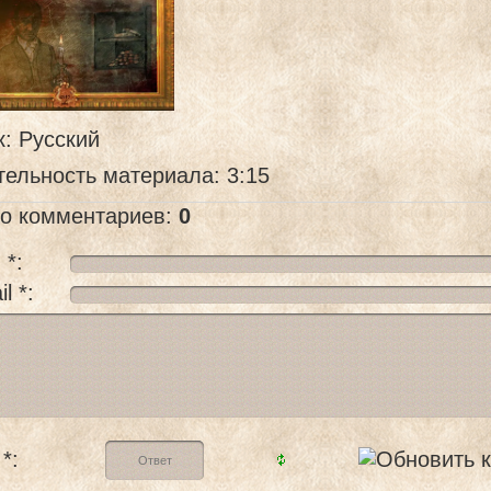
к
: Русский
тельность материала
: 3:15
го комментариев
:
0
 *:
l *:
*: