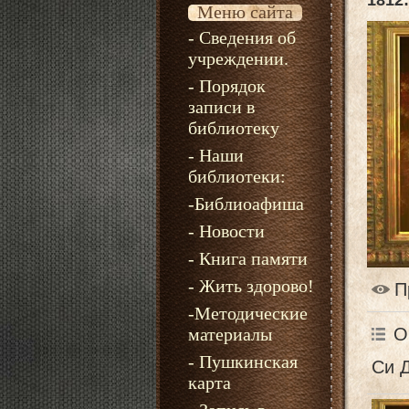
1812
Меню сайта
- Сведения об
учреждении.
- Порядок
записи в
библиотеку
- Наши
библиотеки:
-Библиоафиша
- Новости
- Книга памяти
- Жить здорово!
П
-Методические
О
материалы
- Пушкинская
Си 
карта