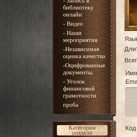
- Запись в
библиотеку
онлайн
- Видео
- Наши
Язы
мероприятия
-Независимая
Дли
оценка качества
Все
-Оцифрованные
документы.
Имя
- Уголок
Emai
финансовой
грамотности
проба
Категории
Код 
раздела