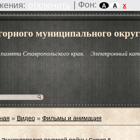
|
Фон:
жения:
отключить
x
A
A
горного муниципального округ
 памяти Ставропольского края.
Электронный кат
ная
»
Видео
»
Фильмы и анимация