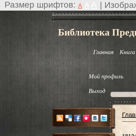
Размер шрифтов:
A
|
Изобра
A
A
Библиотека Пред
Главная
Книга
Мой профиль
Выход
Глав