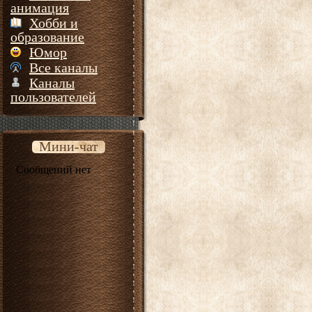
анимация
Хобби и
образование
Юмор
Все каналы
Каналы
пользователей
Мини-чат