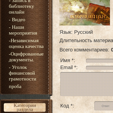
- Запись в
библиотеку
онлайн
- Видео
- Наши
Язык
: Русский
мероприятия
-Независимая
Длительность матери
оценка качества
Всего комментариев
:
-Оцифрованные
документы.
Имя *:
- Уголок
Email *:
финансовой
грамотности
проба
Категории
Код *:
раздела