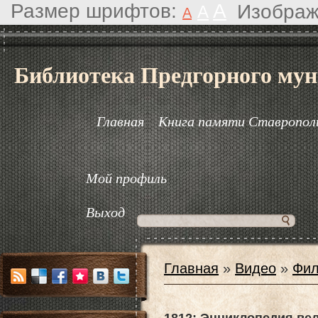
Размер шрифтов:
A
Изображ
A
A
Библиотека Предгорного мун
Главная
Книга памяти Ставрополь
Мой профиль
Выход
Главная
»
Видео
»
Фил