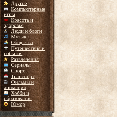
Другое
Компьютерные
игры
Красота и
здоровье
Люди и блоги
Музыка
Общество
Путешествия и
события
Развлечения
Сериалы
Спорт
Транспорт
Фильмы и
анимация
Хобби и
образование
Юмор