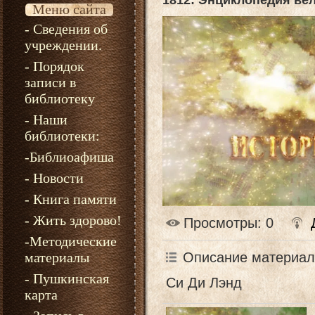
1812: Энциклопедия ве
Меню сайта
- Сведения об
учреждении.
- Порядок
записи в
библиотеку
- Наши
библиотеки:
-Библиоафиша
- Новости
- Книга памяти
- Жить здорово!
Просмотры
: 0
-Методические
Описание материал
материалы
- Пушкинская
Си Ди Лэнд
карта