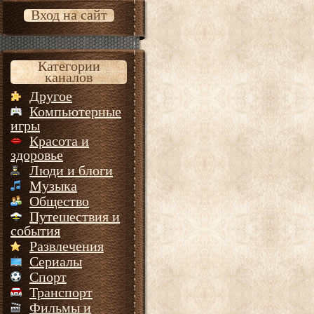
Вход на сайт
Категории
каналов
Другое
Компьютерные
игры
Красота и
здоровье
Люди и блоги
Музыка
Общество
Путешествия и
события
Развлечения
Сериалы
Спорт
Транспорт
Фильмы и