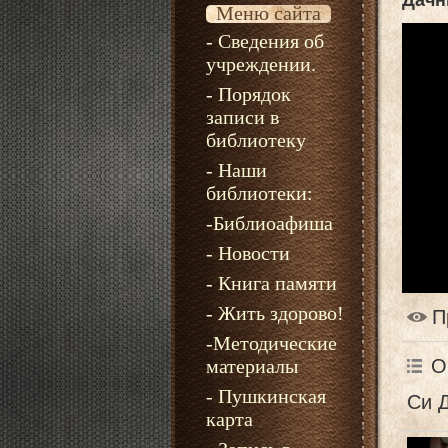
Дачн
Меню сайта
- Сведения об
учреждении.
- Порядок
записи в
библиотеку
- Наши
библиотеки:
-Библиоафиша
- Новости
- Книга памяти
- Жить здорово!
П
-Методические
О
материалы
- Пушкинская
Си 
карта