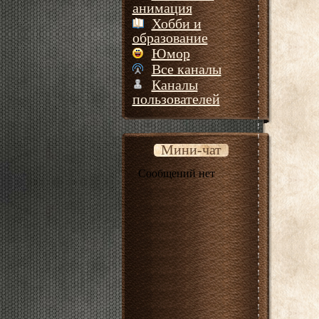
анимация
Хобби и
образование
Юмор
Все каналы
Каналы
пользователей
Мини-чат