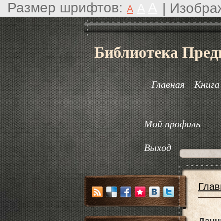
Размер шрифтов:
A
|
Изобра
A
A
Библиотека Пред
Главная
Книга
Мой профиль
Выход
Глав