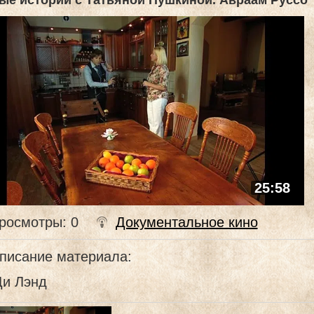
ые истории с Татьяной Пушкиной. Авраам Руссо
25:58
росмотры
: 0
Документальное кино
писание материала
:
Ди Лэнд