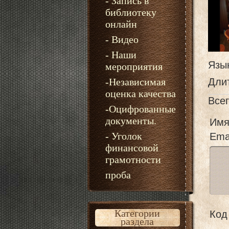
- Запись в
библиотеку
онлайн
- Видео
- Наши
Язы
мероприятия
-Независимая
Дли
оценка качества
Все
-Оцифрованные
документы.
Имя
- Уголок
Emai
финансовой
грамотности
проба
Категории
Код 
раздела