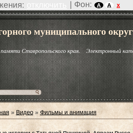
|
Фон:
жения:
отключить
x
A
A
горного муниципального округ
 памяти Ставропольского края.
Электронный кат
ная
»
Видео
»
Фильмы и анимация