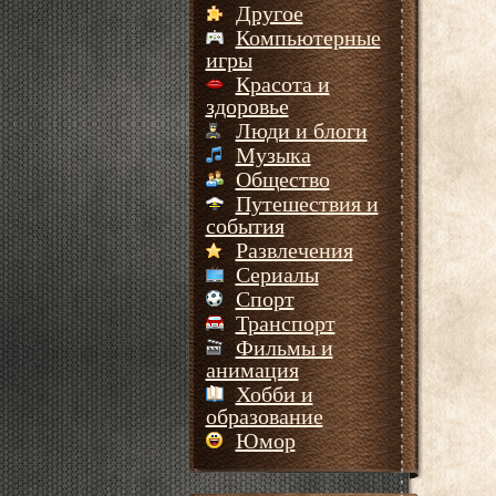
Другое
Компьютерные
игры
Красота и
здоровье
Люди и блоги
Музыка
Общество
Путешествия и
события
Развлечения
Сериалы
Спорт
Транспорт
Фильмы и
анимация
Хобби и
образование
Юмор