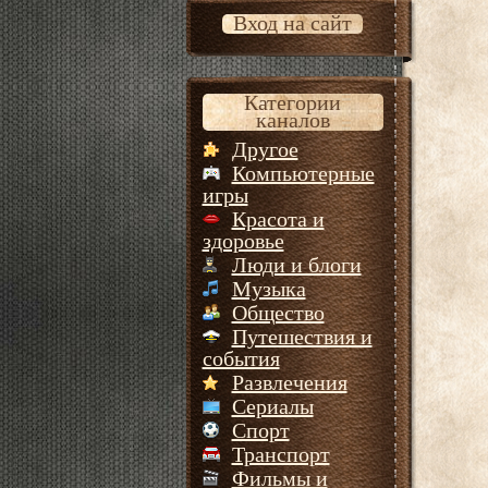
Вход на сайт
Категории
каналов
Другое
Компьютерные
игры
Красота и
здоровье
Люди и блоги
Музыка
Общество
Путешествия и
события
Развлечения
Сериалы
Спорт
Транспорт
Фильмы и