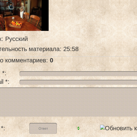
к
: Русский
тельность материала
: 25:58
го комментариев
:
0
 *:
l *:
*: