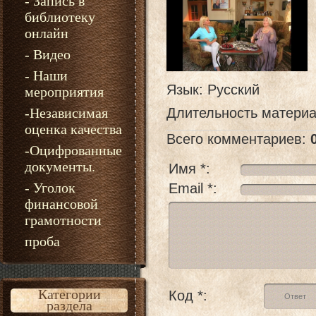
- Запись в
библиотеку
онлайн
- Видео
- Наши
Язык
: Русский
мероприятия
-Независимая
Длительность матери
оценка качества
Всего комментариев
:
-Оцифрованные
документы.
Имя *:
- Уголок
Email *:
финансовой
грамотности
проба
Категории
Код *:
раздела