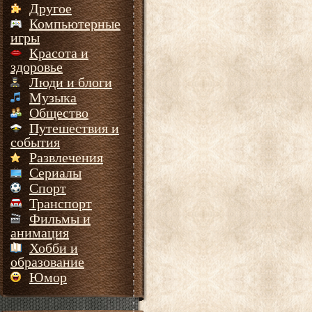
Другое
Компьютерные
игры
Красота и
здоровье
Люди и блоги
Музыка
Общество
Путешествия и
события
Развлечения
Сериалы
Спорт
Транспорт
Фильмы и
анимация
Хобби и
образование
Юмор