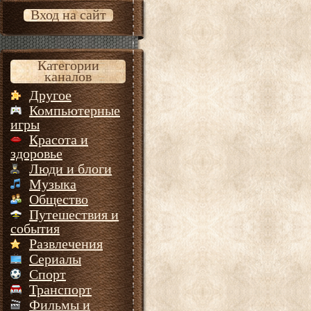
Вход на сайт
Категории
каналов
Другое
Компьютерные
игры
Красота и
здоровье
Люди и блоги
Музыка
Общество
Путешествия и
события
Развлечения
Сериалы
Спорт
Транспорт
Фильмы и