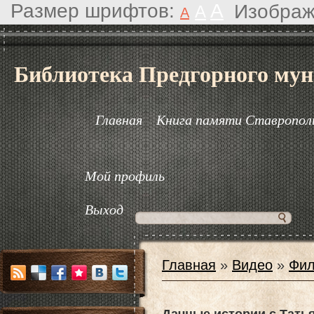
Размер шрифтов:
A
Изображ
A
A
Библиотека Предгорного мун
Главная
Книга памяти Ставрополь
Мой профиль
Выход
Главная
»
Видео
»
Фил