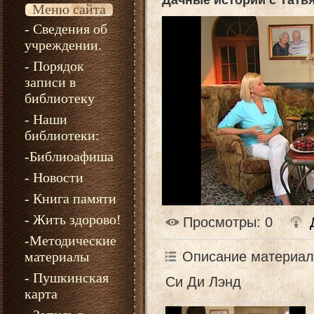
Дачные истории с Тать
Меню сайта
- Сведения об
учреждении.
- Порядок
записи в
библиотеку
- Наши
библиотеки:
-Библиоафиша
- Новости
- Книга памяти
- Жить здорово!
Просмотры
: 0
-Методические
Описание материал
материалы
- Пушкинская
Си Ди Лэнд
карта