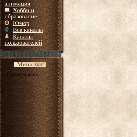
анимация
Хобби и
образование
Юмор
Все каналы
Каналы
пользователей
Мини-чат