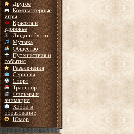
Другое
Компьютерные
игры
Красота и
здоровье
Люди и блоги
Музыка
Общество
Путешествия и
события
Развлечения
Сериалы
Спорт
Транспорт
Фильмы и
анимация
Хобби и
образование
Юмор