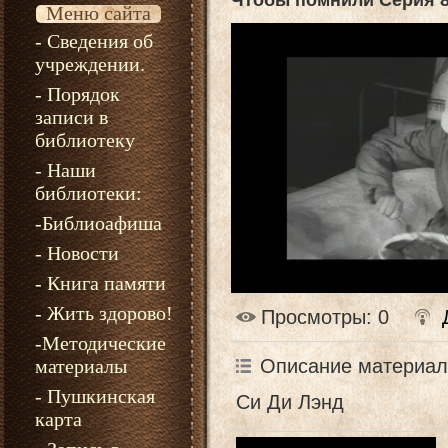
Чтобы помнили Серия 
Меню сайта
- Сведения об
учреждении.
- Порядок
записи в
библиотеку
- Наши
библиотеки:
-Библиоафиша
- Новости
- Книга памяти
- Жить здорово!
Просмотры
: 0
-Методические
Описание материал
материалы
- Пушкинская
Си Ди Лэнд
карта