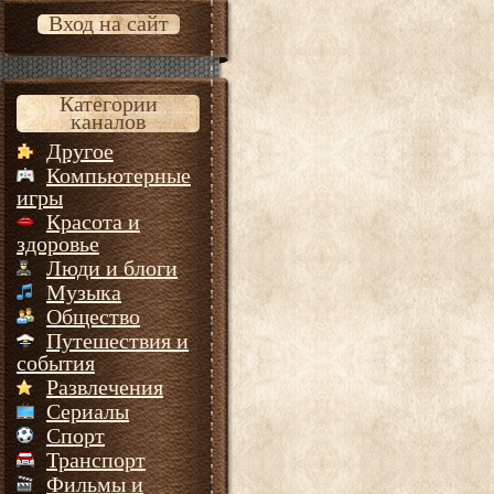
Вход на сайт
Категории
каналов
Другое
Компьютерные
игры
Красота и
здоровье
Люди и блоги
Музыка
Общество
Путешествия и
события
Развлечения
Сериалы
Спорт
Транспорт
Фильмы и