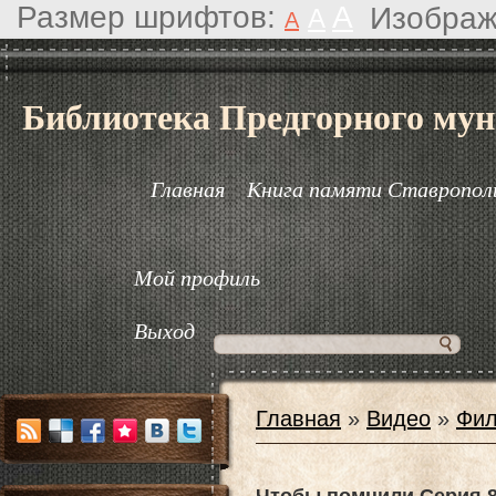
Размер шрифтов:
A
Изображ
A
A
Библиотека Предгорного мун
Главная
Книга памяти Ставрополь
Мой профиль
Выход
Главная
»
Видео
»
Фил