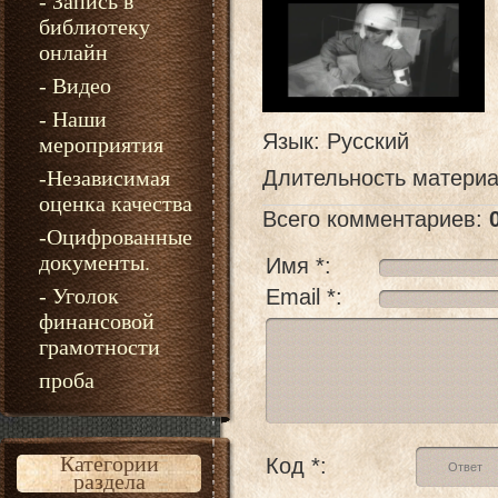
- Запись в
библиотеку
онлайн
- Видео
- Наши
Язык
: Русский
мероприятия
-Независимая
Длительность матери
оценка качества
Всего комментариев
:
-Оцифрованные
документы.
Имя *:
- Уголок
Email *:
финансовой
грамотности
проба
Категории
Код *:
раздела