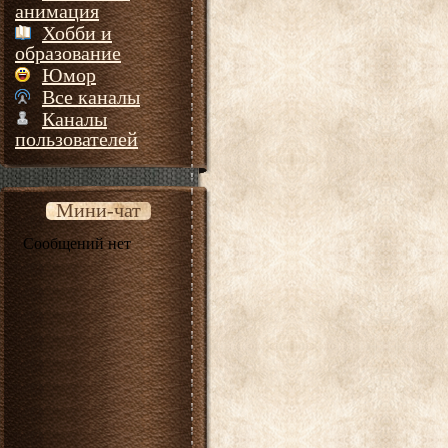
анимация
Хобби и
образование
Юмор
Все каналы
Каналы
пользователей
Мини-чат