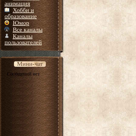
анимация
Хобби и
образование
Юмор
Все каналы
Каналы
пользователей
Мини-чат