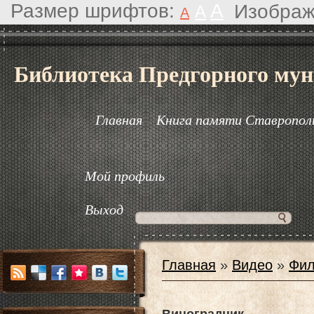
Размер шрифтов:
A
Изображ
A
A
Библиотека Предгорного мун
Главная
Книга памяти Ставрополь
Мой профиль
Выход
Главная
»
Видео
»
Фил