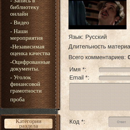
- Запись в
библиотеку
онлайн
- Видео
- Наши
Язык
: Русский
мероприятия
-Независимая
Длительность матери
оценка качества
Всего комментариев
:
-Оцифрованные
документы.
Имя *:
- Уголок
Email *:
финансовой
грамотности
проба
Категории
Код *:
раздела