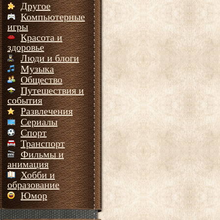
Другое
Компьютерные
игры
Красота и
здоровье
Люди и блоги
Музыка
Общество
Путешествия и
события
Развлечения
Сериалы
Спорт
Транспорт
Фильмы и
анимация
Хобби и
образование
Юмор