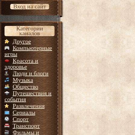
Вход на сайт
Категории
каналов
Другое
Компьютерные
игры
Красота и
здоровье
Люди и блоги
Музыка
Общество
Путешествия и
события
Развлечения
Сериалы
Спорт
Транспорт
Фильмы и