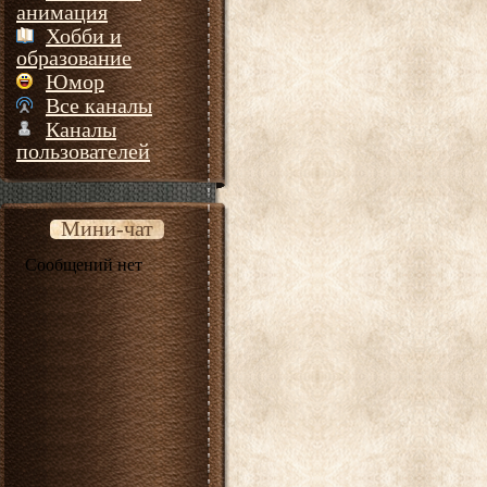
анимация
Хобби и
образование
Юмор
Все каналы
Каналы
пользователей
Мини-чат