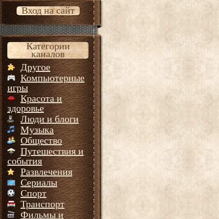
Вход на сайт
Категории
каналов
Другое
Компьютерные
игры
Красота и
здоровье
Люди и блоги
Музыка
Общество
Путешествия и
события
Развлечения
Сериалы
Спорт
Транспорт
Фильмы и