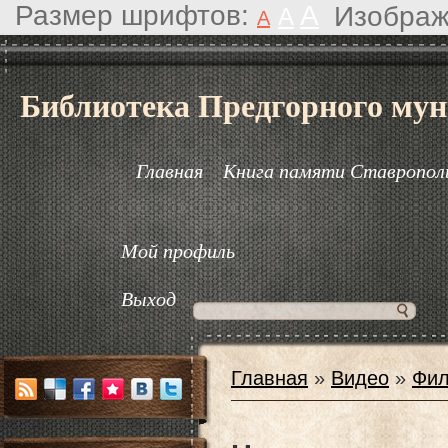
Размер шрифтов:
A
Изображ
A
A
Библиотека Предгорного мун
Главная
Книга памяти Ставрополь
Мой профиль
Выход
Главная
»
Видео
»
Фил