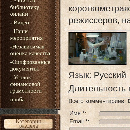
- Запись в
короткометраж
библиотеку
онлайн
режиссеров, н
- Видео
- Наши
мероприятия
-Независимая
оценка качества
-Оцифрованные
документы.
Язык
: Русский
- Уголок
финансовой
Длительность
грамотности
проба
Всего комментариев
:
Имя *:
Категории
Email *:
раздела