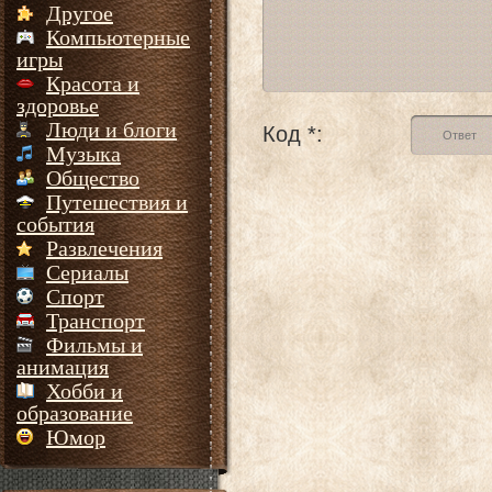
Другое
Компьютерные
игры
Красота и
здоровье
Люди и блоги
Код *:
Музыка
Общество
Путешествия и
события
Развлечения
Сериалы
Спорт
Транспорт
Фильмы и
анимация
Хобби и
образование
Юмор