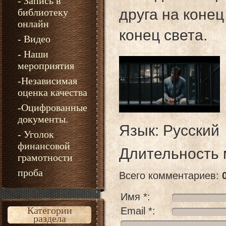
- Запись в
друга на коне
библиотеку
онлайн
конец света.
- Видео
- Наши
мероприятия
-Независимая
оценка качества
-Оцифрованные
документы.
Язык
: Русский
- Уголок
финансовой
Длительность
грамотности
проба
Всего комментариев
:
Имя *:
Категории
Email *:
раздела