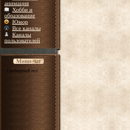
анимация
Хобби и
образование
Юмор
Все каналы
Каналы
пользователей
Мини-чат