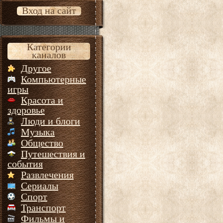
Вход на сайт
Категории
каналов
Другое
Компьютерные
игры
Красота и
здоровье
Люди и блоги
Музыка
Общество
Путешествия и
события
Развлечения
Сериалы
Спорт
Транспорт
Фильмы и