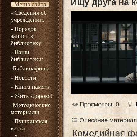
Ищу друга на к
Меню сайта
- Сведения об
учреждении.
- Порядок
записи в
библиотеку
- Наши
библиотеки:
-Библиоафиша
- Новости
- Книга памяти
- Жить здорово!
Просмотры
: 0
-Методические
материалы
Описание материал
- Пушкинская
карта
Комедийная ф