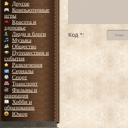
Другое
Компьютерные
игры
Красота и
здоровье
Люди и блоги
Код *:
Музыка
Общество
Путешествия и
события
Развлечения
Сериалы
Спорт
Транспорт
Фильмы и
анимация
Хобби и
образование
Юмор