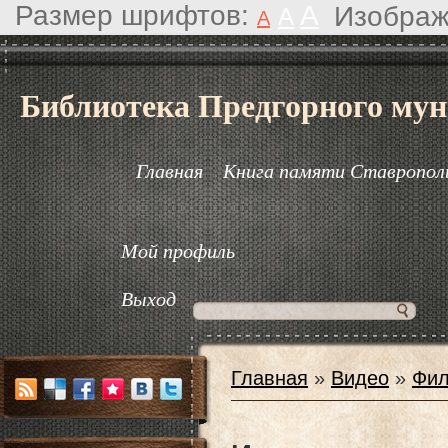
Размер шрифтов:
A
Изображ
A
A
Библиотека Предгорного мун
Главная
Книга памяти Ставрополь
Мой профиль
Выход
Главная
»
Видео
»
Фил