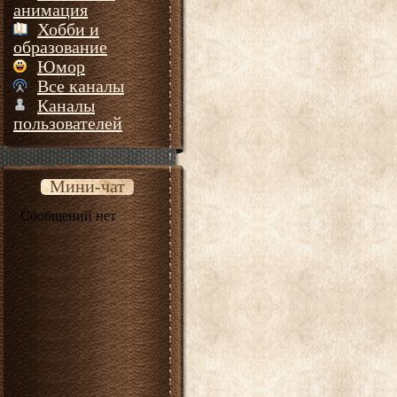
анимация
Хобби и
образование
Юмор
Все каналы
Каналы
пользователей
Мини-чат