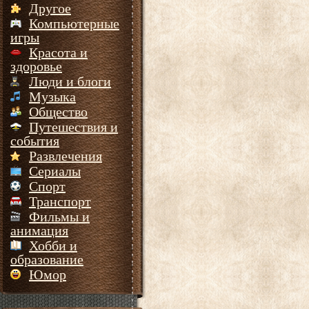
Другое
Компьютерные
игры
Красота и
здоровье
Люди и блоги
Музыка
Общество
Путешествия и
события
Развлечения
Сериалы
Спорт
Транспорт
Фильмы и
анимация
Хобби и
образование
Юмор