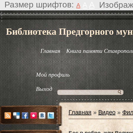
Размер шрифтов:
A
Изображ
A
A
Библиотека Предгорного мун
Главная
Книга памяти Ставрополь
Мой профиль
Выход
Главная
»
Видео
»
Фил