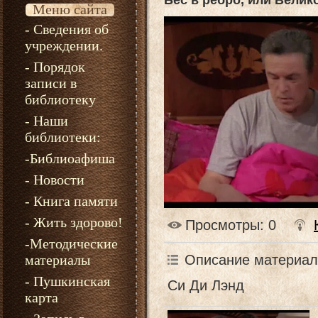
Бес в ребро, или Велик
Меню сайта
- Сведения об
учреждении.
- Порядок
записи в
библиотеку
- Наши
библиотеки:
-Библиоафиша
- Новости
- Книга памяти
- Жить здорово!
Просмотры
: 0
-Методические
Описание материал
материалы
- Пушкинская
Си Ди Лэнд
карта