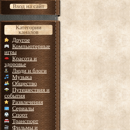
Вход на сайт
Категории
каналов
Другое
Компьютерные
игры
Красота и
здоровье
Люди и блоги
Музыка
Общество
Путешествия и
события
Развлечения
Сериалы
Спорт
Транспорт
Фильмы и