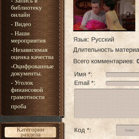
- Запись в
библиотеку
онлайн
- Видео
- Наши
Язык
: Русский
мероприятия
-Независимая
Длительность матери
оценка качества
Всего комментариев
:
-Оцифрованные
документы.
Имя *:
- Уголок
Email *:
финансовой
грамотности
проба
Категории
Код *:
раздела