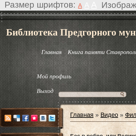
Размер шрифтов:
A
Изображ
A
A
Библиотека Предгорного мун
Главная
Книга памяти Ставрополь
Мой профиль
Выход
Главная
»
Видео
»
Фил