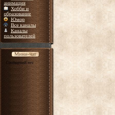
анимация
Хобби и
образование
Юмор
Все каналы
Каналы
пользователей
Мини-чат