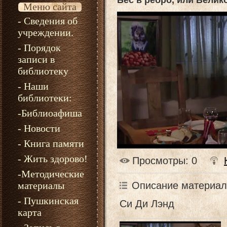
Бес в ребро, или Велик
Меню сайта
- Сведения об
учреждении.
- Порядок
записи в
библиотеку
- Наши
библиотеки:
-Библиоафиша
- Новости
- Книга памяти
- Жить здорово!
Просмотры
: 0
-Методические
Описание материал
материалы
- Пушкинская
Си Ди Лэнд
карта