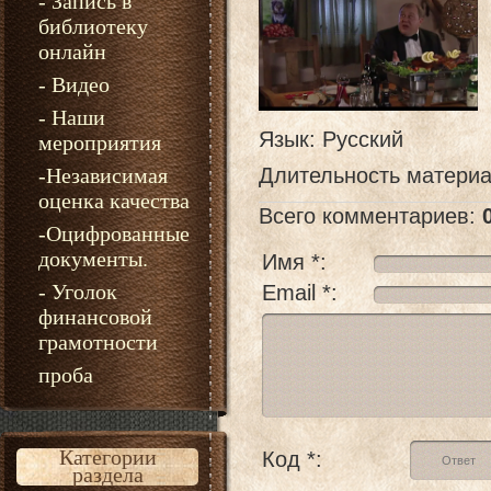
- Запись в
библиотеку
онлайн
- Видео
- Наши
Язык
: Русский
мероприятия
-Независимая
Длительность матери
оценка качества
Всего комментариев
:
-Оцифрованные
документы.
Имя *:
- Уголок
Email *:
финансовой
грамотности
проба
Категории
Код *:
раздела