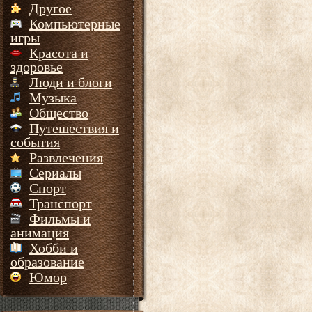
Другое
Компьютерные
игры
Красота и
здоровье
Люди и блоги
Музыка
Общество
Путешествия и
события
Развлечения
Сериалы
Спорт
Транспорт
Фильмы и
анимация
Хобби и
образование
Юмор