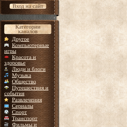
Вход на сайт
Категории
каналов
Другое
Компьютерные
игры
Красота и
здоровье
Люди и блоги
Музыка
Общество
Путешествия и
события
Развлечения
Сериалы
Спорт
Транспорт
Фильмы и