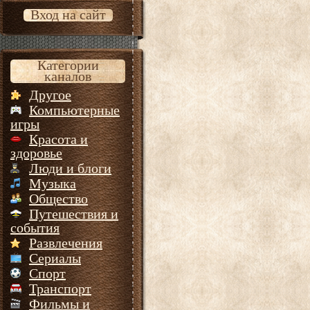
Вход на сайт
Категории
каналов
Другое
Компьютерные
игры
Красота и
здоровье
Люди и блоги
Музыка
Общество
Путешествия и
события
Развлечения
Сериалы
Спорт
Транспорт
Фильмы и