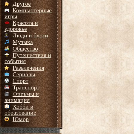
Другое
Компьютерные
игры
Красота и
здоровье
Люди и блоги
Музыка
Общество
Путешествия и
события
Развлечения
Сериалы
Спорт
Транспорт
Фильмы и
анимация
Хобби и
образование
Юмор