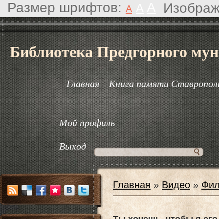
Размер шрифтов:
A
Изображ
A
A
Библиотека Предгорного мун
Главная
Книга памяти Ставрополь
Мой профиль
Выход
Главная
»
Видео
»
Фил