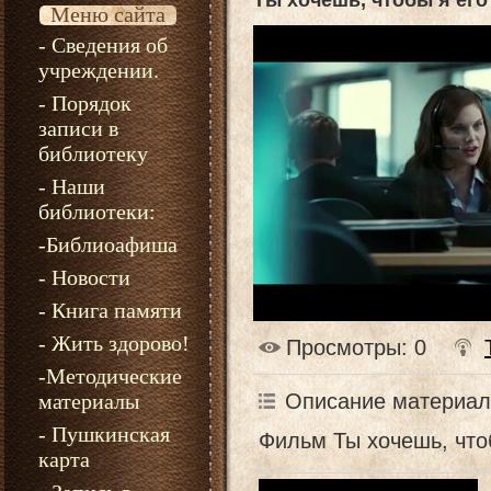
Ты хочешь, чтобы я его
Меню сайта
- Сведения об
учреждении.
- Порядок
записи в
библиотеку
- Наши
библиотеки:
-Библиоафиша
- Новости
- Книга памяти
- Жить здорово!
Просмотры
: 0
-Методические
Описание материал
материалы
- Пушкинская
Фильм Ты хочешь, что
карта