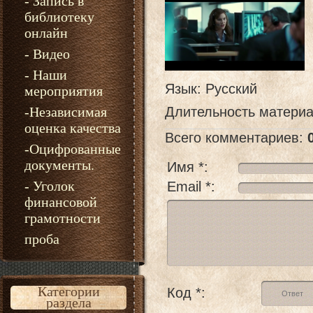
- Запись в
библиотеку
онлайн
- Видео
- Наши
Язык
: Русский
мероприятия
-Независимая
Длительность матери
оценка качества
Всего комментариев
:
-Оцифрованные
документы.
Имя *:
- Уголок
Email *:
финансовой
грамотности
проба
Категории
Код *:
раздела