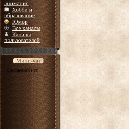
анимация
Хобби и
образование
Юмор
Все каналы
Каналы
пользователей
Мини-чат