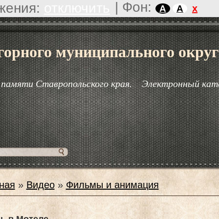
|
Фон:
жения:
отключить
x
A
A
горного муниципального округ
 памяти Ставропольского края.
Электронный кат
ная
»
Видео
»
Фильмы и анимация