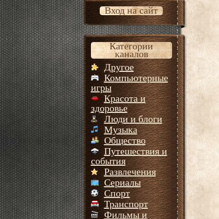
Вход на сайт
Категории
каналов
Другое
Компьютерные
игры
Красота и
здоровье
Люди и блоги
Музыка
Общество
Путешествия и
события
Развлечения
Сериалы
Спорт
Транспорт
Фильмы и