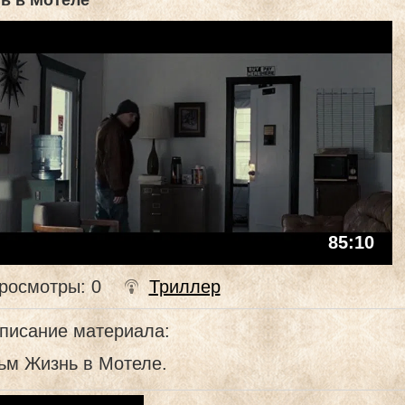
ь в Мотеле
85:10
росмотры
: 0
Триллер
писание материала
:
ьм Жизнь в Мотеле.