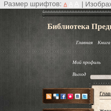
Размер шрифтов:
A
|
Изобра
A
A
Библиотека Пред
Главная
Книга
Мой профиль
Выход
Глав