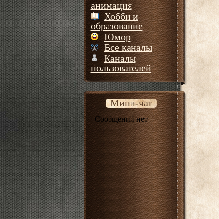
анимация
Хобби и
образование
Юмор
Все каналы
Каналы
пользователей
Мини-чат