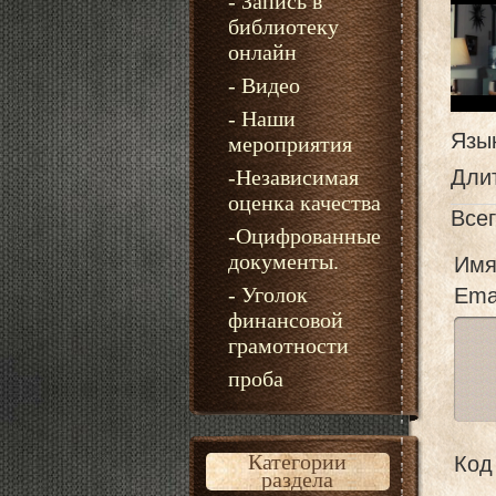
- Запись в
библиотеку
онлайн
- Видео
- Наши
Язы
мероприятия
-Независимая
Дли
оценка качества
Все
-Оцифрованные
документы.
Имя
- Уголок
Emai
финансовой
грамотности
проба
Категории
Код 
раздела