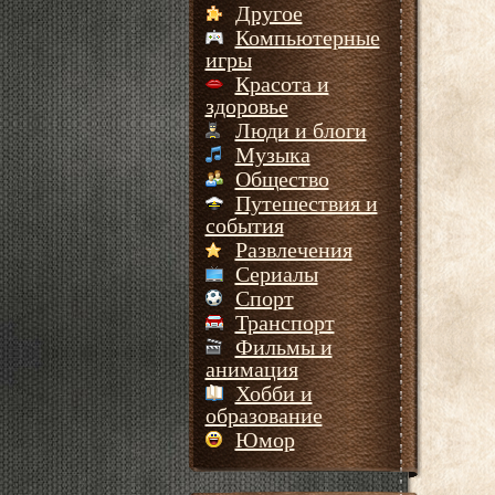
Другое
Компьютерные
игры
Красота и
здоровье
Люди и блоги
Музыка
Общество
Путешествия и
события
Развлечения
Сериалы
Спорт
Транспорт
Фильмы и
анимация
Хобби и
образование
Юмор