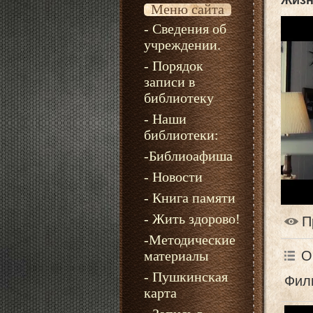
Жизн
Меню сайта
- Сведения об
учреждении.
- Порядок
записи в
библиотеку
- Наши
библиотеки:
-Библиоафиша
- Новости
- Книга памяти
- Жить здорово!
П
-Методические
О
материалы
- Пушкинская
Фил
карта