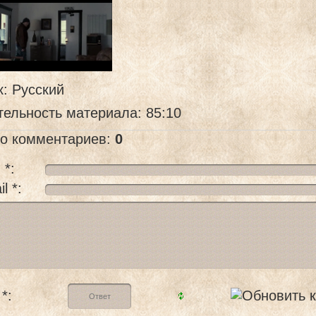
к
: Русский
тельность материала
: 85:10
го комментариев
:
0
 *:
l *:
*: