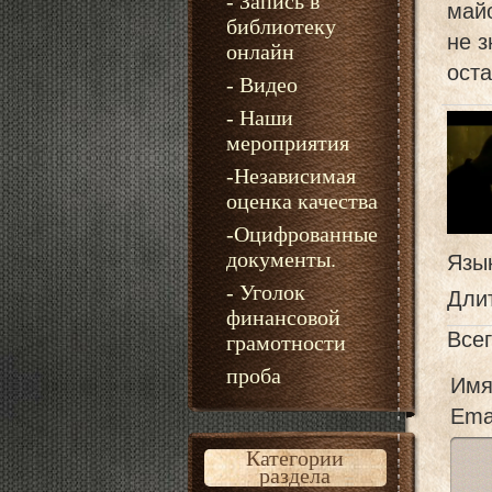
- Запись в
майо
библиотеку
не з
онлайн
оста
- Видео
- Наши
мероприятия
-Независимая
оценка качества
-Оцифрованные
документы.
Язы
- Уголок
Дли
финансовой
Все
грамотности
проба
Имя
Emai
Категории
раздела