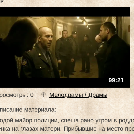
р
99:21
росмотры
: 0
Мелодрамы / Драмы
писание материала
:
дой майор полиции, спеша рано утром в роддо
нка на глазах матери. Прибывшие на место пр