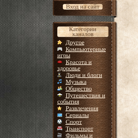
Вход на сайт
Категории
каналов
Другое
Компьютерные
игры
Красота и
здоровье
Люди и блоги
Музыка
Общество
Путешествия и
события
Развлечения
Сериалы
Спорт
Транспорт
Фильмы и