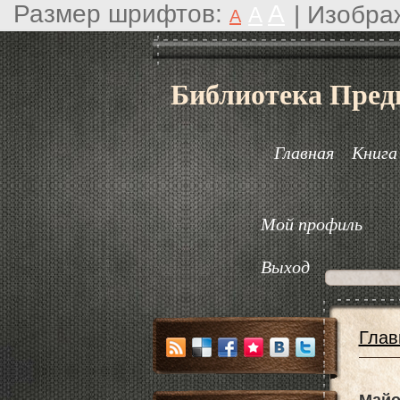
Размер шрифтов:
A
|
Изобра
A
A
Библиотека Пред
Главная
Книга
Мой профиль
Выход
Глав