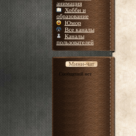
анимация
Хобби и
образование
Юмор
Все каналы
Каналы
пользователей
Мини-чат