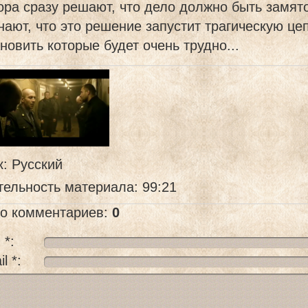
ра сразу решают, что дело должно быть замято
нают, что это решение запустит трагическую це
новить которые будет очень трудно...
к
: Русский
тельность материала
: 99:21
го комментариев
:
0
 *:
l *: