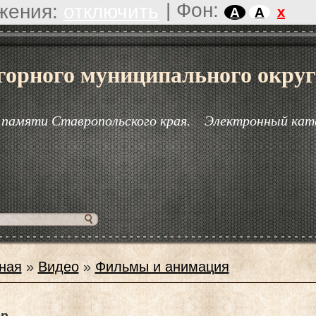
|
Фон:
жения:
отключить
x
A
A
горного муниципального округ
 памяти Ставропольского края.
Электронный кат
ная
»
Видео
»
Фильмы и анимация