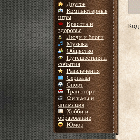
Другое
Компьютерные
игры
Красота и
Код 
здоровье
Люди и блоги
Музыка
Общество
Путешествия и
события
Развлечения
Сериалы
Спорт
Транспорт
Фильмы и
анимация
Хобби и
образование
Юмор