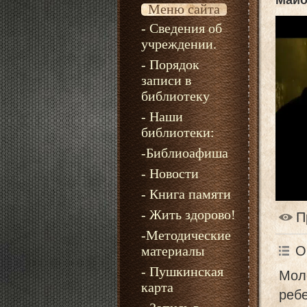
Майо
Меню сайта
- Сведения об
учреждении.
- Порядок
записи в
библиотеку
- Наши
библиотеки:
-Библиоафиша
- Новости
- Книга памяти
- Жить здорово!
П
-Методические
О
материалы
- Пушкинская
Моло
карта
ребе