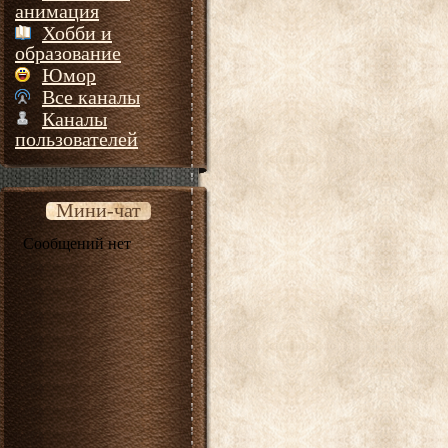
анимация
Хобби и
образование
Юмор
Все каналы
Каналы
пользователей
Мини-чат