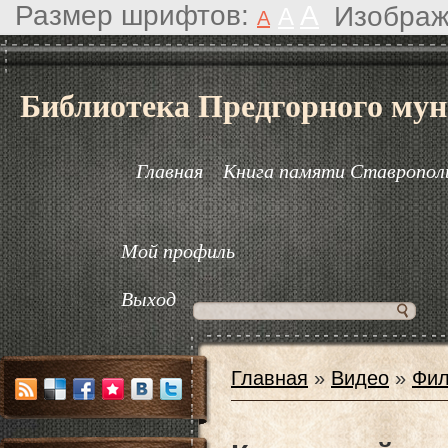
Размер шрифтов:
A
Изображ
A
A
Библиотека Предгорного мун
Главная
Книга памяти Ставрополь
Мой профиль
Выход
Главная
»
Видео
»
Фил