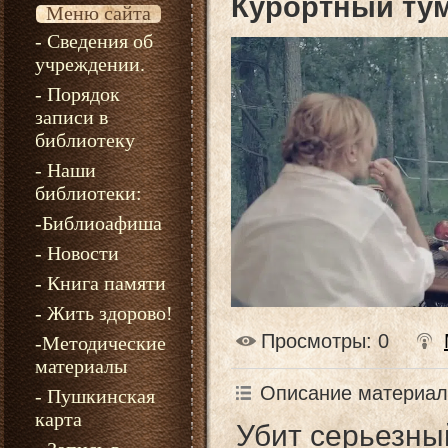
Курортный ту
Меню сайта
- Сведения об
учреждении.
- Порядок
записи в
библиотеку
- Наши
библиотеки:
-Библиоафиша
- Новости
- Книга памяти
- Жить здорово!
Просмотры
: 0
-Методические
материалы
Описание материал
- Пушкинская
карта
Убит серьезны