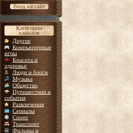
Вход на сайт
Категории
каналов
Другое
Компьютерные
игры
Красота и
здоровье
Люди и блоги
Музыка
Общество
Путешествия и
события
Развлечения
Сериалы
Спорт
Транспорт
Фильмы и