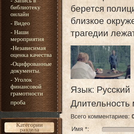
- Запись в
берется полиц
библиотеку
онлайн
близкое окруж
- Видео
трагедии лежа
- Наши
мероприятия
-Независимая
оценка качества
-Оцифрованные
документы.
- Уголок
финансовой
Язык
: Русский
грамотности
Длительность
проба
Всего комментариев
:
Категории
Имя *:
раздела