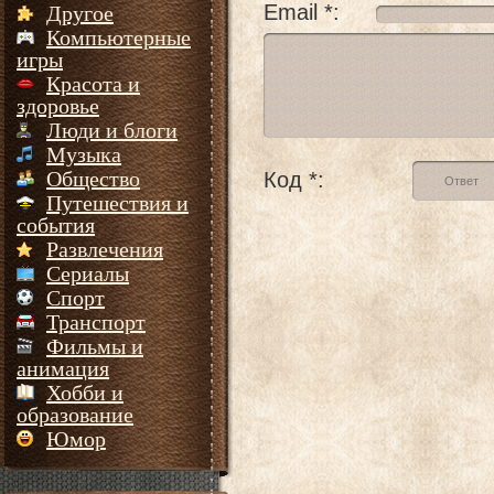
Email *:
Другое
Компьютерные
игры
Красота и
здоровье
Люди и блоги
Музыка
Общество
Код *:
Путешествия и
события
Развлечения
Сериалы
Спорт
Транспорт
Фильмы и
анимация
Хобби и
образование
Юмор