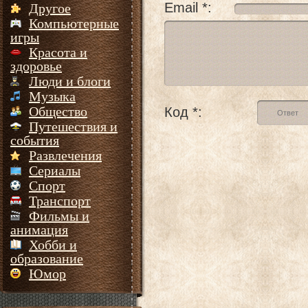
Email *:
Другое
Компьютерные
игры
Красота и
здоровье
Люди и блоги
Музыка
Общество
Код *:
Путешествия и
события
Развлечения
Сериалы
Спорт
Транспорт
Фильмы и
анимация
Хобби и
образование
Юмор