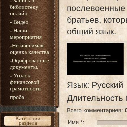
- Запись в
послевоенные 
библиотеку
онлайн
братьев, кото
- Видео
общий язык.
- Наши
мероприятия
-Независимая
оценка качества
-Оцифрованные
документы.
- Уголок
финансовой
Язык
: Русский
грамотности
Длительность
проба
Всего комментариев
:
Категории
Имя *:
раздела