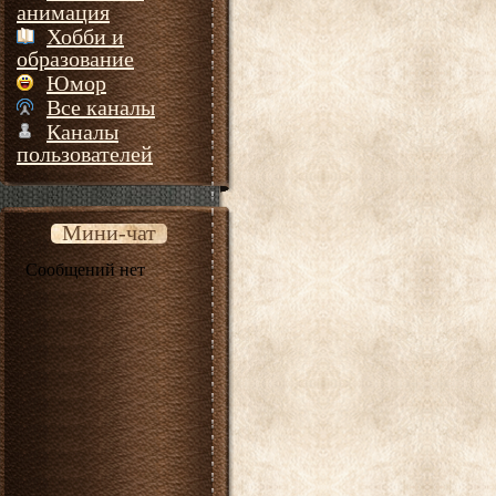
анимация
Хобби и
образование
Юмор
Все каналы
Каналы
пользователей
Мини-чат