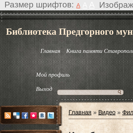
Размер шрифтов:
A
Изображ
A
A
Библиотека Предгорного мун
Главная
Книга памяти Ставрополь
Мой профиль
Выход
Главная
»
Видео
»
Фил