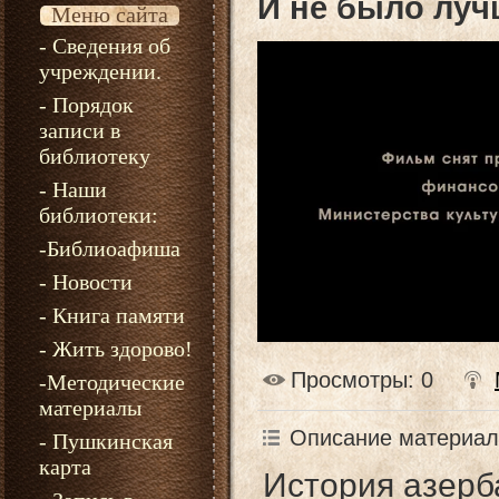
И не было луч
Меню сайта
- Сведения об
учреждении.
- Порядок
записи в
библиотеку
- Наши
библиотеки:
-Библиоафиша
- Новости
- Книга памяти
- Жить здорово!
Просмотры
: 0
-Методические
материалы
Описание материал
- Пушкинская
карта
История азерб