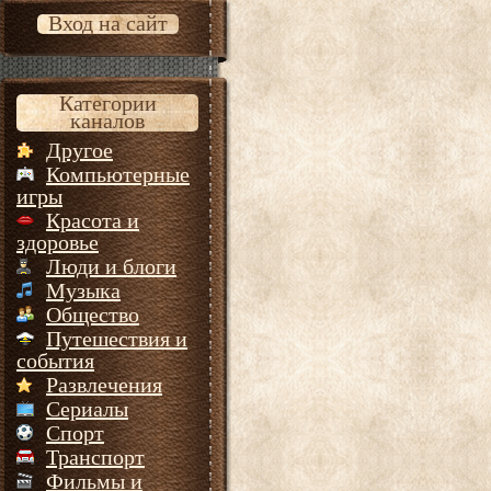
Вход на сайт
Категории
каналов
Другое
Компьютерные
игры
Красота и
здоровье
Люди и блоги
Музыка
Общество
Путешествия и
события
Развлечения
Сериалы
Спорт
Транспорт
Фильмы и