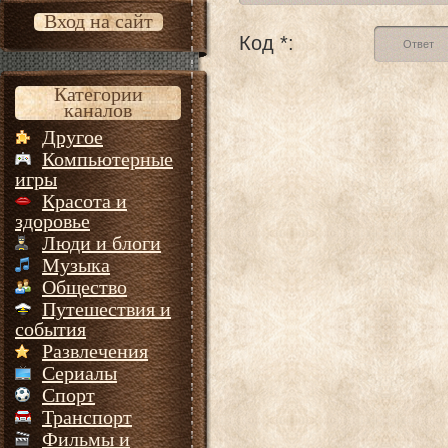
Вход на сайт
Код *:
Категории
каналов
Другое
Компьютерные
игры
Красота и
здоровье
Люди и блоги
Музыка
Общество
Путешествия и
события
Развлечения
Сериалы
Спорт
Транспорт
Фильмы и