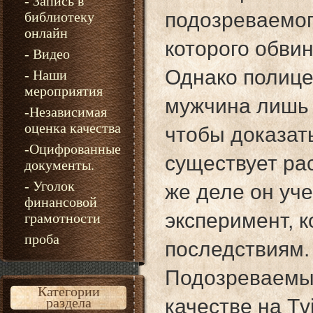
- Запись в
подозреваемог
библиотеку
онлайн
которого обви
- Видео
Однако полице
- Наши
мероприятия
мужчина лишь 
-Независимая
оценка качества
чтобы доказат
-Оцифрованные
существует ра
документы.
- Уголок
же деле он уч
финансовой
эксперимент, 
грамотности
проба
последствиям
Подозреваемы
Категории
качестве на Tvi
раздела