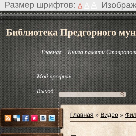
Размер шрифтов:
A
Изображ
A
A
Библиотека Предгорного мун
Главная
Книга памяти Ставрополь
Мой профиль
Выход
Главная
»
Видео
»
Фил