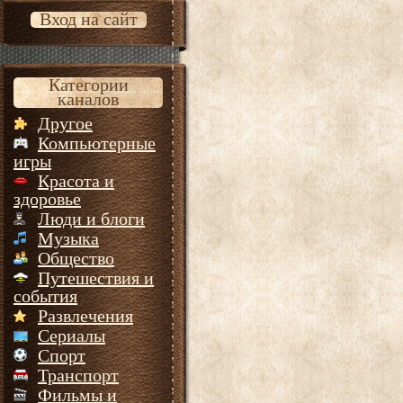
Вход на сайт
Категории
каналов
Другое
Компьютерные
игры
Красота и
здоровье
Люди и блоги
Музыка
Общество
Путешествия и
события
Развлечения
Сериалы
Спорт
Транспорт
Фильмы и