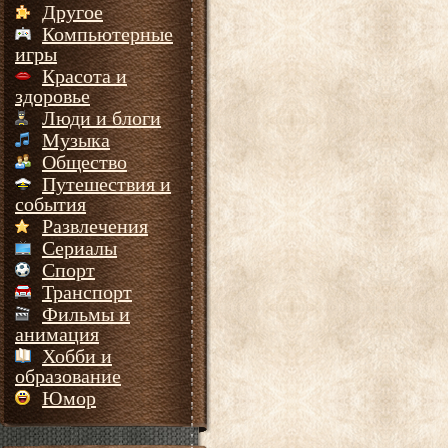
Другое
Компьютерные
игры
Красота и
здоровье
Люди и блоги
Музыка
Общество
Путешествия и
события
Развлечения
Сериалы
Спорт
Транспорт
Фильмы и
анимация
Хобби и
образование
Юмор