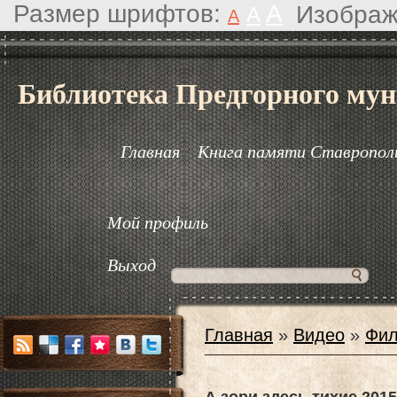
Размер шрифтов:
A
Изображ
A
A
Библиотека Предгорного мун
Главная
Книга памяти Ставрополь
Мой профиль
Выход
Главная
»
Видео
»
Фил