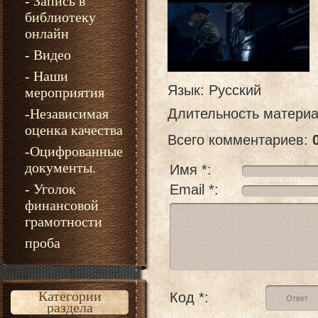
- Запись в
библиотеку
онлайн
- Видео
- Наши
Язык
: Русский
мероприятия
-Независимая
Длительность матери
оценка качества
Всего комментариев
:
-Оцифрованные
документы.
Имя *:
- Уголок
Email *:
финансовой
грамотности
проба
Категории
Код *:
раздела