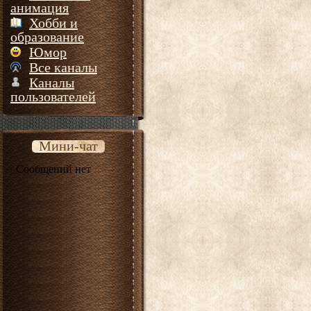
анимация
Хобби и
образование
Юмор
Все каналы
Каналы
пользователей
Мини-чат