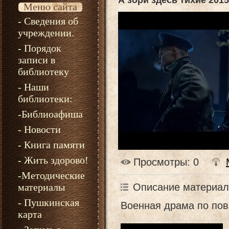
А зори здесь тихие 2015
Меню сайта
- Сведения об
учреждении.
- Порядок
записи в
библиотеку
- Наши
библиотеки:
-Библиоафиша
- Новости
- Книга памяти
- Жить здорово!
Просмотры
: 0
-Методические
Описание материал
материалы
- Пушкинская
Военная драма по пов
карта