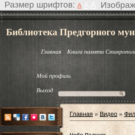
Размер шрифтов:
A
Изображ
A
A
Библиотека Предгорного мун
Главная
Книга памяти Ставрополь
Мой профиль
Выход
Главная
»
Видео
»
Фил