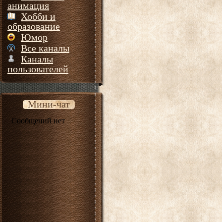
анимация
Хобби и
образование
Юмор
Все каналы
Каналы
пользователей
Мини-чат