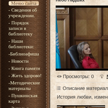
Небо Падших
Меню сайта
- Сведения об
учреждении.
- Порядок
записи в
библиотеку
- Наши
библиотеки:
-Библиоафиша
- Новости
- Книга памяти
- Жить здорово!
Просмотры
: 0
-Методические
Описание материал
материалы
- Пушкинская
История любви, измен
карта