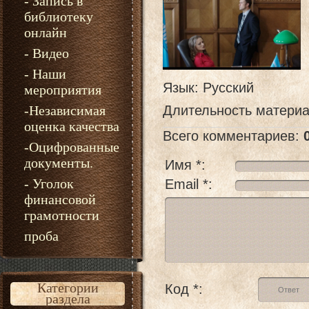
- Запись в
библиотеку
онлайн
- Видео
- Наши
Язык
: Русский
мероприятия
-Независимая
Длительность матери
оценка качества
Всего комментариев
:
-Оцифрованные
документы.
Имя *:
- Уголок
Email *:
финансовой
грамотности
проба
Категории
Код *:
раздела