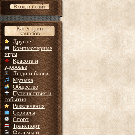
Вход на сайт
Категории
каналов
Другое
Компьютерные
игры
Красота и
здоровье
Люди и блоги
Музыка
Общество
Путешествия и
события
Развлечения
Сериалы
Спорт
Транспорт
Фильмы и