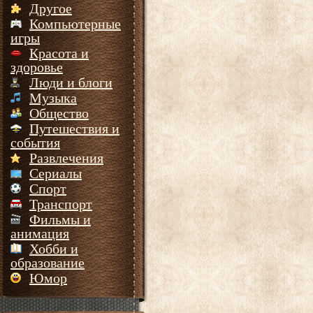
Другое
Компьютерные
игры
Красота и
здоровье
Люди и блоги
Музыка
Общество
Путешествия и
события
Развлечения
Сериалы
Спорт
Транспорт
Фильмы и
анимация
Хобби и
образование
Юмор