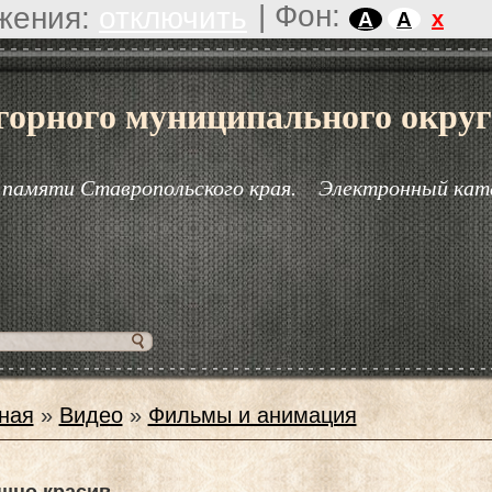
|
Фон:
жения:
отключить
x
A
A
горного муниципального округ
 памяти Ставропольского края.
Электронный кат
ная
»
Видео
»
Фильмы и анимация