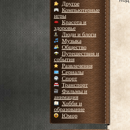
Другое
Компьютерные
игры
Красота и
здоровье
Люди и блоги
Музыка
Общество
Путешествия и
события
Развлечения
Сериалы
Спорт
Транспорт
Фильмы и
анимация
Хобби и
образование
Юмор