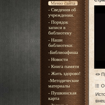
Стра
Меню сайта
- Сведения об
учреждении.
- Порядок
записи в
библиотеку
- Наши
библиотеки:
-Библиоафиша
- Новости
- Книга памяти
- Жить здорово!
П
-Методические
О
материалы
- Пушкинская
Исто
карта
вне