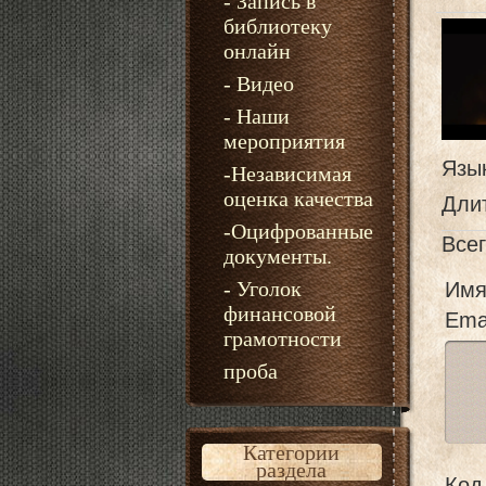
- Запись в
библиотеку
онлайн
- Видео
- Наши
мероприятия
Язы
-Независимая
оценка качества
Дли
-Оцифрованные
Все
документы.
- Уголок
Имя
финансовой
Emai
грамотности
проба
Категории
раздела
Код 