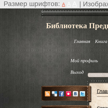
Размер шрифтов:
A
|
Изобра
A
A
Библиотека Пред
Главная
Книга
Мой профиль
Выход
Глав