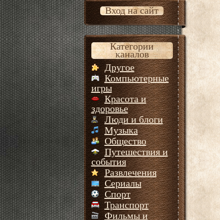
Вход на сайт
Категории
каналов
Другое
Компьютерные
игры
Красота и
здоровье
Люди и блоги
Музыка
Общество
Путешествия и
события
Развлечения
Сериалы
Спорт
Транспорт
Фильмы и