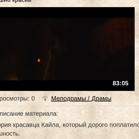
шно красив
83:05
росмотры
: 0
Мелодрамы / Драмы
писание материала
:
рия красавца Кайла, который дорого поплатил
шность.