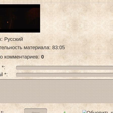
к
: Русский
тельность материала
: 83:05
го комментариев
:
0
 *:
l *:
*: