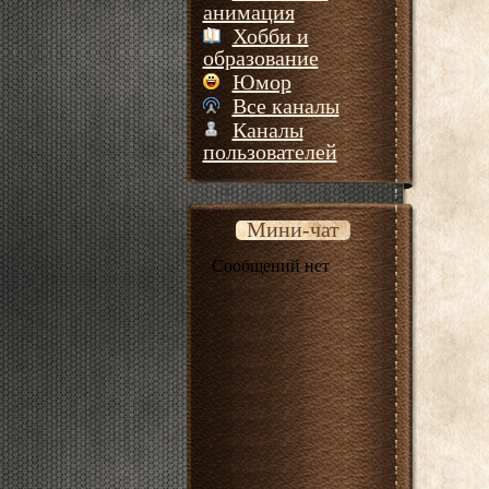
анимация
Хобби и
образование
Юмор
Все каналы
Каналы
пользователей
Мини-чат