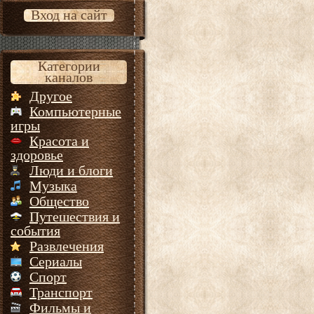
Вход на сайт
Категории
каналов
Другое
Компьютерные
игры
Красота и
здоровье
Люди и блоги
Музыка
Общество
Путешествия и
события
Развлечения
Сериалы
Спорт
Транспорт
Фильмы и