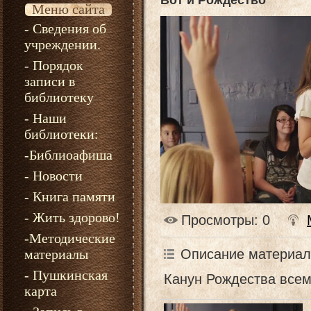
Вот и Рождество
Меню сайта
- Сведения об
учреждении.
- Порядок
записи в
библиотеку
- Наши
библиотеки:
-Библиоафиша
- Новости
- Книга памяти
- Жить здорово!
Просмотры
: 0
-Методические
Описание материал
материалы
- Пушкинская
Канун Рождества всем
карта