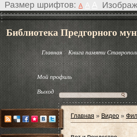
Размер шрифтов:
A
Изображ
A
A
Библиотека Предгорного мун
Главная
Книга памяти Ставрополь
Мой профиль
Выход
Главная
»
Видео
»
Фил