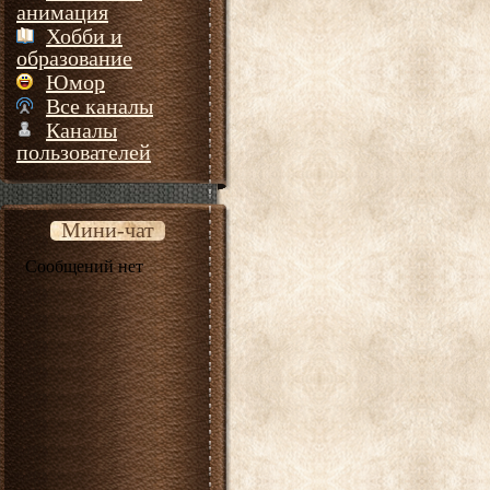
анимация
Хобби и
образование
Юмор
Все каналы
Каналы
пользователей
Мини-чат