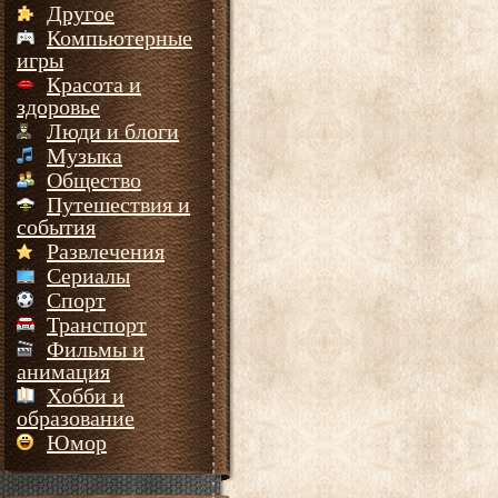
Другое
Компьютерные
игры
Красота и
здоровье
Люди и блоги
Музыка
Общество
Путешествия и
события
Развлечения
Сериалы
Спорт
Транспорт
Фильмы и
анимация
Хобби и
образование
Юмор