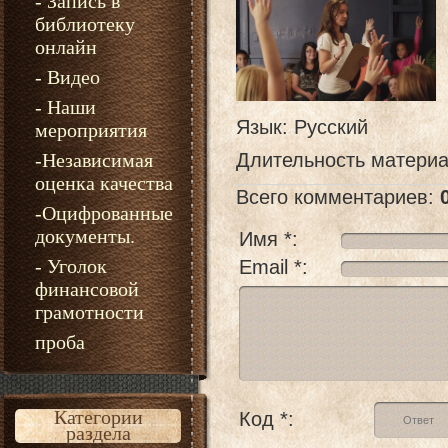
- Запись в
библиотеку
онлайн
- Видео
- Наши
Язык
: Русский
мероприятия
-Независимая
Длительность матери
оценка качества
Всего комментариев
:
-Оцифрованные
документы.
Имя *:
- Уголок
Email *:
финансовой
грамотности
проба
Категории
Код *:
раздела