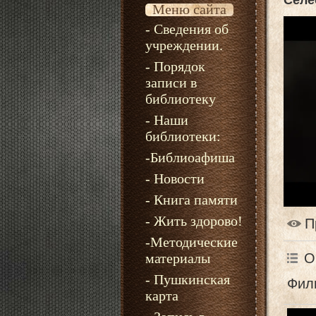
Селе
Меню сайта
- Сведения об
учреждении.
- Порядок
записи в
библиотеку
- Наши
библиотеки:
-Библиоафиша
- Новости
- Книга памяти
- Жить здорово!
П
-Методические
О
материалы
- Пушкинская
Фил
карта