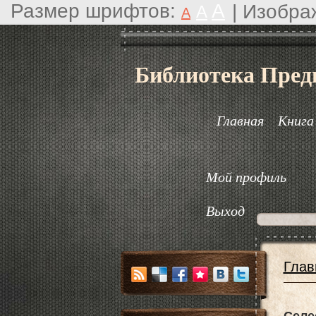
Размер шрифтов:
A
|
Изобра
A
A
Библиотека Пред
Главная
Книга
Мой профиль
Выход
Глав