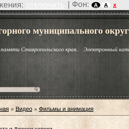
|
Фон:
жения:
отключить
x
A
A
горного муниципального округ
 памяти Ставропольского края.
Электронный кат
ная
»
Видео
»
Фильмы и анимация