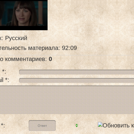
к
: Русский
тельность материала
: 92:09
го комментариев
:
0
 *:
l *:
*: