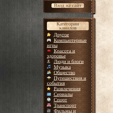
Вход на сайт
Категории
каналов
Другое
Компьютерные
игры
Красота и
здоровье
Люди и блоги
Музыка
Общество
Путешествия и
события
Развлечения
Сериалы
Спорт
Транспорт
Фильмы и