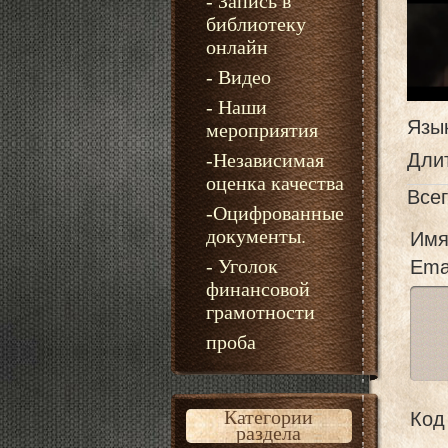
- Запись в
библиотеку
онлайн
- Видео
- Наши
Язы
мероприятия
-Независимая
Дли
оценка качества
Все
-Оцифрованные
документы.
Имя
- Уголок
Emai
финансовой
грамотности
проба
Категории
Код 
раздела