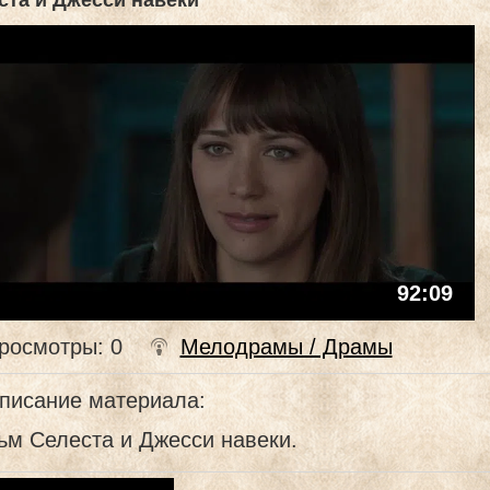
ста и Джесси навеки
92:09
росмотры
: 0
Мелодрамы / Драмы
писание материала
:
ьм Селеста и Джесси навеки.