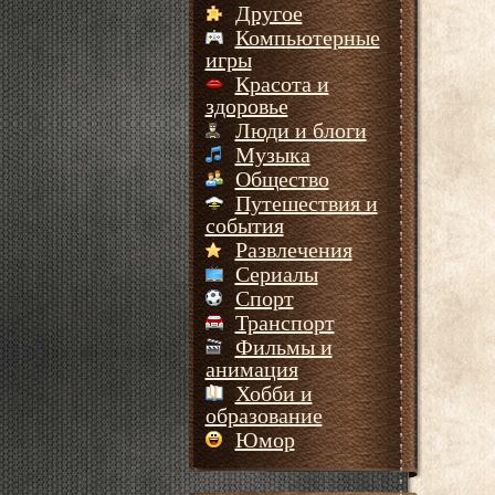
Другое
Компьютерные
игры
Красота и
здоровье
Люди и блоги
Музыка
Общество
Путешествия и
события
Развлечения
Сериалы
Спорт
Транспорт
Фильмы и
анимация
Хобби и
образование
Юмор