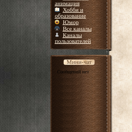
анимация
Хобби и
образование
Юмор
Все каналы
Каналы
пользователей
Мини-чат