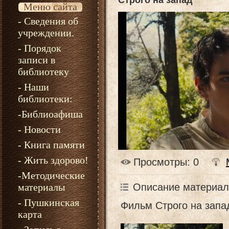
Строго на запад
Меню сайта
- Сведения об
учреждении.
- Порядок
записи в
библиотеку
- Наши
библиотеки:
-Библиоафиша
- Новости
- Книга памяти
- Жить здорово!
Просмотры
: 0
-Методические
Описание материал
материалы
- Пушкинская
Фильм Строго на запа
карта