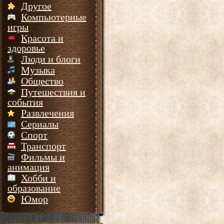
Другое
Компьютерные
игры
Красота и
здоровье
Люди и блоги
Музыка
Общество
Путешествия и
события
Развлечения
Сериалы
Спорт
Транспорт
Фильмы и
анимация
Хобби и
образование
Юмор