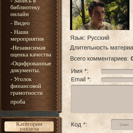
- Запись в
библиотеку
онлайн
- Видео
- Наши
Язык
: Русский
мероприятия
-Независимая
Длительность матери
оценка качества
Всего комментариев
:
-Оцифрованные
документы.
Имя *:
- Уголок
Email *:
финансовой
грамотности
проба
Категории
Код *:
раздела