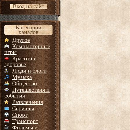
Вход на сайт
Категории
каналов
Другое
Компьютерные
игры
Красота и
здоровье
Люди и блоги
Музыка
Общество
Путешествия и
события
Развлечения
Сериалы
Спорт
Транспорт
Фильмы и