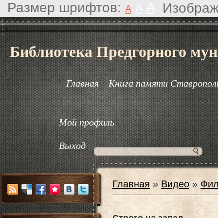
Размер шрифтов:
A
Изображ
A
A
Библиотека Предгорного мун
Главная
Книга памяти Ставрополь
Мой профиль
Выход
Главная
»
Видео
»
Фил