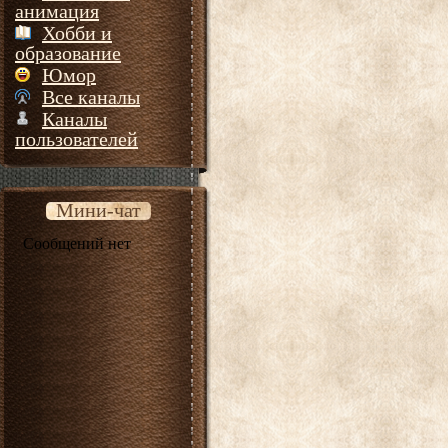
анимация
Хобби и
образование
Юмор
Все каналы
Каналы
пользователей
Мини-чат