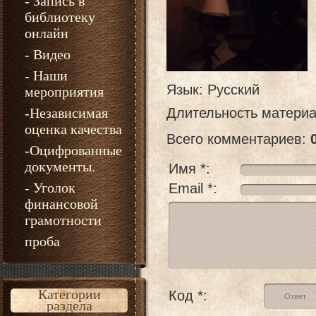
- Запись в
библиотеку
онлайн
- Видео
- Наши
Язык
: Русский
мероприятия
-Независимая
Длительность матери
оценка качества
Всего комментариев
:
-Оцифрованные
документы.
Имя *:
- Уголок
Email *:
финансовой
грамотности
проба
Категории
Код *:
раздела