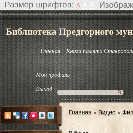
Размер шрифтов:
A
Изображ
A
A
Библиотека Предгорного мун
Главная
Книга памяти Ставрополь
Мой профиль
Выход
Главная
»
Видео
»
Фил