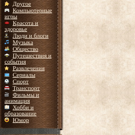
Другое
Компьютерные
игры
Красота и
здоровье
Люди и блоги
Музыка
Общество
Путешествия и
события
Развлечения
Сериалы
Спорт
Транспорт
Фильмы и
анимация
Хобби и
образование
Юмор