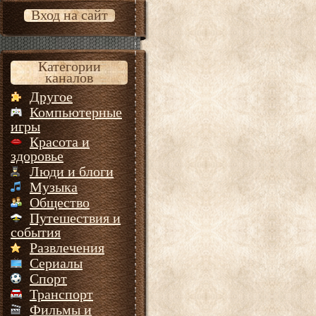
Вход на сайт
Категории
каналов
Другое
Компьютерные
игры
Красота и
здоровье
Люди и блоги
Музыка
Общество
Путешествия и
события
Развлечения
Сериалы
Спорт
Транспорт
Фильмы и