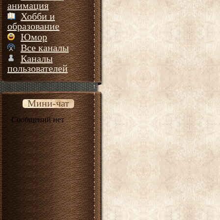
анимация
Хобби и
образование
Юмор
Все каналы
Каналы
пользователей
Мини-чат