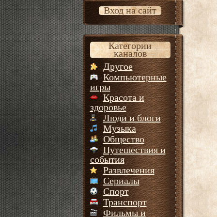
Вход на сайт
Категории
каналов
Другое
Компьютерные
игры
Красота и
здоровье
Люди и блоги
Музыка
Общество
Путешествия и
события
Развлечения
Сериалы
Спорт
Транспорт
Фильмы и