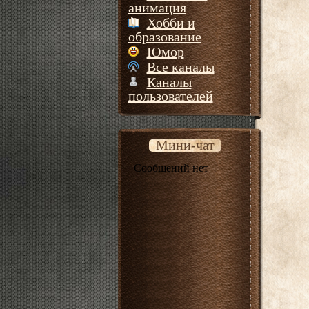
анимация
Хобби и
образование
Юмор
Все каналы
Каналы
пользователей
Мини-чат