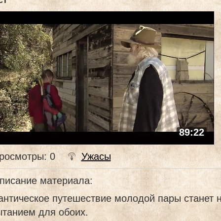
ст
89:22
росмотры
: 0
Ужасы
писание материала
:
антическое путешествие молодой пары станет 
ытанием для обоих.