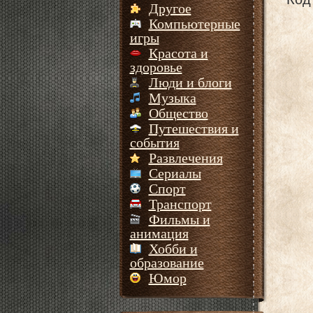
Другое
Компьютерные
игры
Красота и
здоровье
Люди и блоги
Музыка
Общество
Путешествия и
события
Развлечения
Сериалы
Спорт
Транспорт
Фильмы и
анимация
Хобби и
образование
Юмор