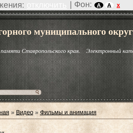
|
Фон:
жения:
отключить
x
A
A
горного муниципального округ
 памяти Ставропольского края.
Электронный кат
ная
»
Видео
»
Фильмы и анимация