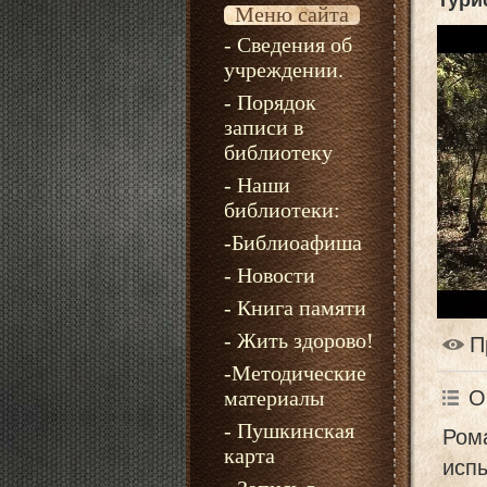
Тури
Меню сайта
- Сведения об
учреждении.
- Порядок
записи в
библиотеку
- Наши
библиотеки:
-Библиоафиша
- Новости
- Книга памяти
- Жить здорово!
П
-Методические
О
материалы
- Пушкинская
Ром
карта
исп