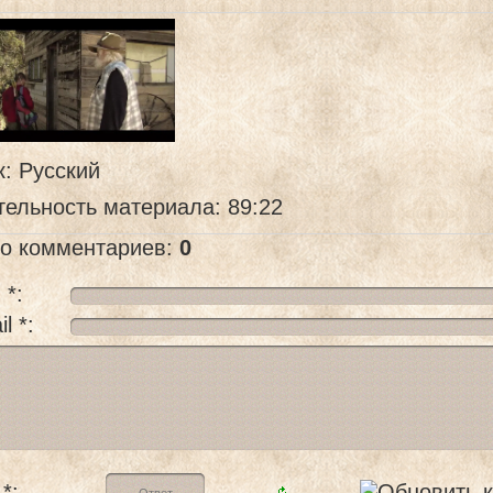
к
: Русский
тельность материала
: 89:22
го комментариев
:
0
 *:
l *:
*: