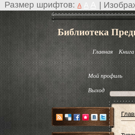
Размер шрифтов:
A
|
Изобра
A
A
Библиотека Пред
Главная
Книга
Мой профиль
Выход
Глав