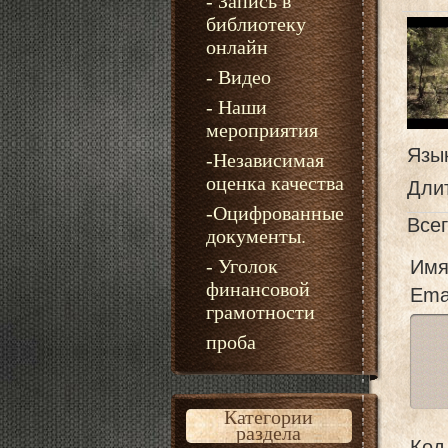
- Запись в
библиотеку
онлайн
- Видео
- Наши
мероприятия
Язы
-Независимая
оценка качества
Дли
-Оцифрованные
Все
документы.
- Уголок
Имя
финансовой
Emai
грамотности
проба
Категории
раздела
Код 