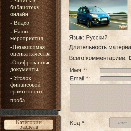
- Запись в
библиотеку
онлайн
- Видео
- Наши
Язык
: Русский
мероприятия
-Независимая
Длительность матери
оценка качества
Всего комментариев
:
-Оцифрованные
документы.
Имя *:
- Уголок
Email *:
финансовой
грамотности
проба
Категории
Код *:
раздела