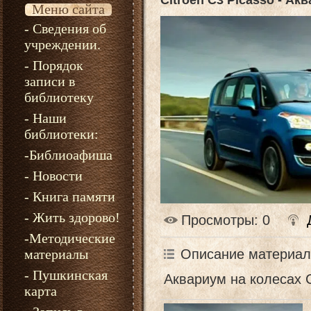
Citroen C3 Picasso - Ак
Меню сайта
- Сведения об
учреждении.
- Порядок
записи в
библиотеку
- Наши
библиотеки:
-Библиоафиша
- Новости
- Книга памяти
- Жить здорово!
Просмотры
: 0
-Методические
материалы
Описание материал
- Пушкинская
Аквариум на колесах C
карта