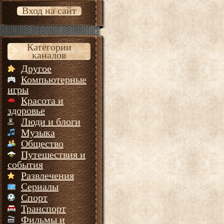
Вход на сайт
Категории
каналов
Другое
Компьютерные
игры
Красота и
здоровье
Люди и блоги
Музыка
Общество
Путешествия и
события
Развлечения
Сериалы
Спорт
Транспорт
Фильмы и