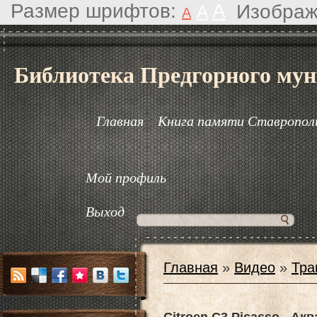
Размер шрифтов:
A
Изображ
A
A
Библиотека Предгорного мун
Главная
Книга памяти Ставрополь
Мой профиль
Выход
Главная
»
Видео
»
Тра