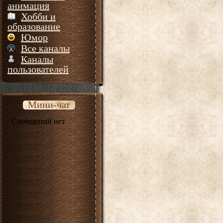
анимация
Хобби и
образование
Юмор
Все каналы
Каналы
пользователей
Мини-чат