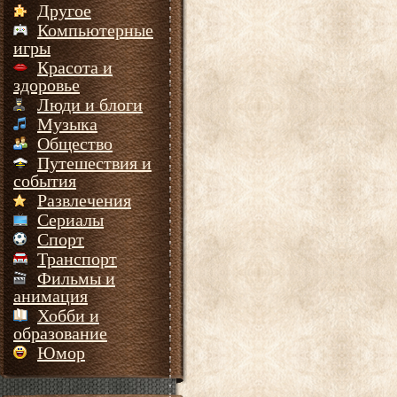
Другое
Компьютерные
игры
Красота и
здоровье
Люди и блоги
Музыка
Общество
Путешествия и
события
Развлечения
Сериалы
Спорт
Транспорт
Фильмы и
анимация
Хобби и
образование
Юмор