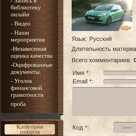
- Запись в
библиотеку
онлайн
- Видео
- Наши
Язык
: Русский
мероприятия
-Независимая
Длительность матери
оценка качества
Всего комментариев
:
-Оцифрованные
документы.
Имя *:
- Уголок
Email *:
финансовой
грамотности
проба
Категории
Код *:
раздела