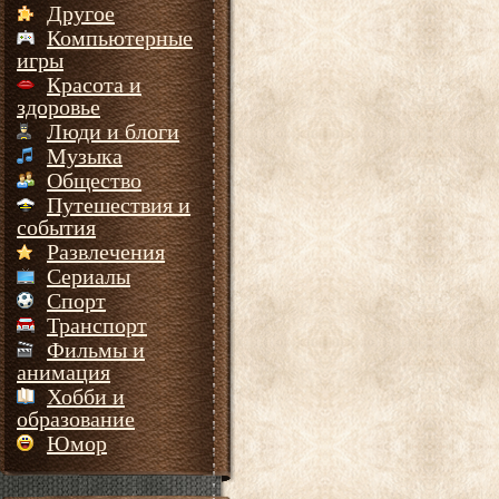
Другое
Компьютерные
игры
Красота и
здоровье
Люди и блоги
Музыка
Общество
Путешествия и
события
Развлечения
Сериалы
Спорт
Транспорт
Фильмы и
анимация
Хобби и
образование
Юмор