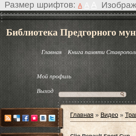
Размер шрифтов:
A
Изображ
A
A
Библиотека Предгорного мун
Главная
Книга памяти Ставрополь
Мой профиль
Выход
Главная
»
Видео
»
Тра