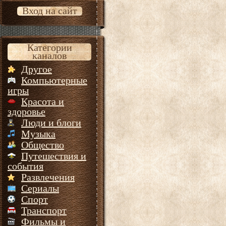
Вход на сайт
Категории
каналов
Другое
Компьютерные
игры
Красота и
здоровье
Люди и блоги
Музыка
Общество
Путешествия и
события
Развлечения
Сериалы
Спорт
Транспорт
Фильмы и