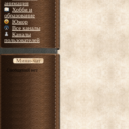
анимация
Хобби и
образование
Юмор
Все каналы
Каналы
пользователей
Мини-чат