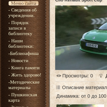
Clio Renault Sport Cup
Меню сайта
- Сведения об
учреждении.
- Порядок
записи в
библиотеку
- Наши
библиотеки:
-Библиоафиша
- Новости
- Книга памяти
- Жить здорово!
Просмотры
: 0
-Методические
материалы
Описание материал
- Пушкинская
Динамика: от 0 до 100 
карта