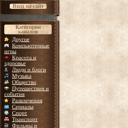
Вход на сайт
Категории
каналов
Другое
Компьютерные
игры
Красота и
здоровье
Люди и блоги
Музыка
Общество
Путешествия и
события
Развлечения
Сериалы
Спорт
Транспорт
Фильмы и