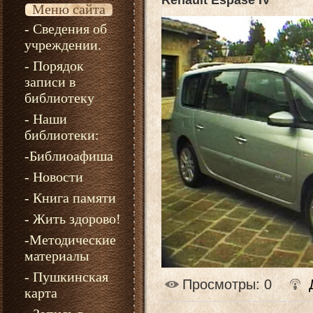
Renault Espase IV
Меню сайта
- Сведения об
учреждении.
- Порядок
записи в
библиотеку
- Наши
библиотеки:
-Библиоафиша
- Новости
- Книга памяти
- Жить здорово!
-Методические
материалы
- Пушкинская
Просмотры
: 0
карта