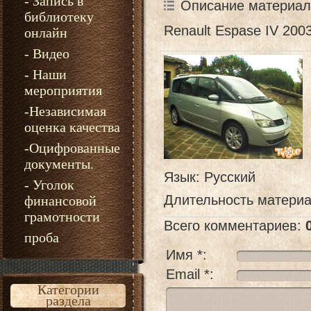
- Запись в
Описание материал
библиотеку
Renault Espase IV 2003
онлайн
- Видео
- Наши
мероприятия
-Независимая
оценка качества
-Оцифрованные
документы.
Язык
: Русский
- Уголок
Длительность матери
финансовой
грамотности
Всего комментариев
:
проба
Имя *:
Email *:
Категории
раздела