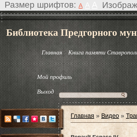
Размер шрифтов:
A
Изображ
A
A
Библиотека Предгорного мун
Главная
Книга памяти Ставрополь
Мой профиль
Выход
Главная
»
Видео
»
Тра