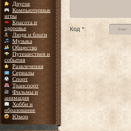
Другое
Компьютерные
игры
Красота и
здоровье
Код *:
Люди и блоги
Музыка
Общество
Путешествия и
события
Развлечения
Сериалы
Спорт
Транспорт
Фильмы и
анимация
Хобби и
образование
Юмор