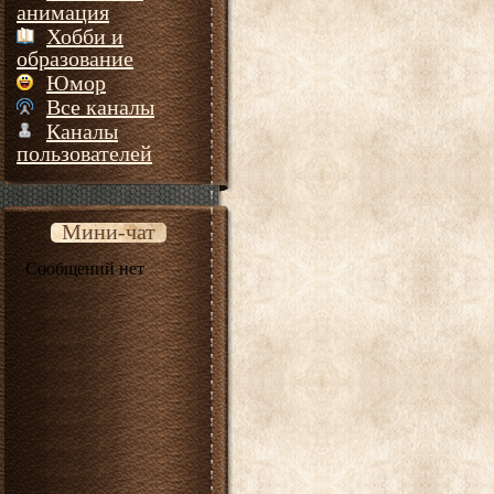
анимация
Хобби и
образование
Юмор
Все каналы
Каналы
пользователей
Мини-чат