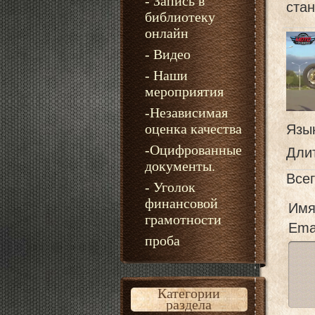
- Запись в
ста
библиотеку
онлайн
- Видео
- Наши
мероприятия
-Независимая
оценка качества
Язы
-Оцифрованные
Дли
документы.
Все
- Уголок
финансовой
Имя
грамотности
Emai
проба
Категории
раздела