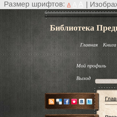
Размер шрифтов:
A
|
Изобра
A
A
Библиотека Пред
Главная
Книга
Мой профиль
Выход
Глав