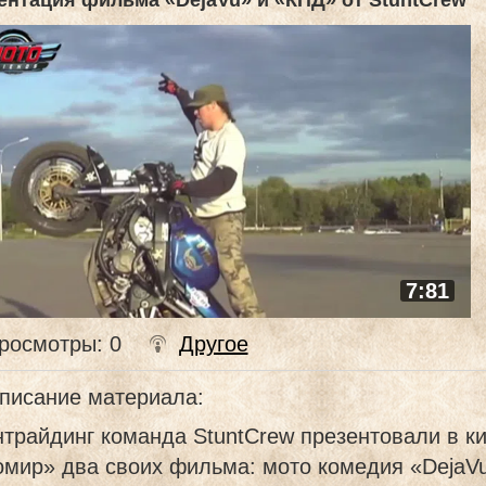
ентация фильма «DejaVu» и «КПД» от StuntCrew
7:81
росмотры
: 0
Другое
писание материала
:
трайдинг команда StuntCrew презентовали в к
омир» два своих фильма: мото комедия «DejaVu