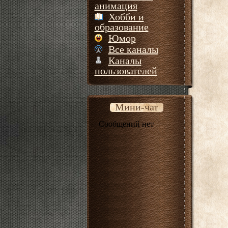
анимация
Хобби и
образование
Юмор
Все каналы
Каналы
пользователей
Мини-чат