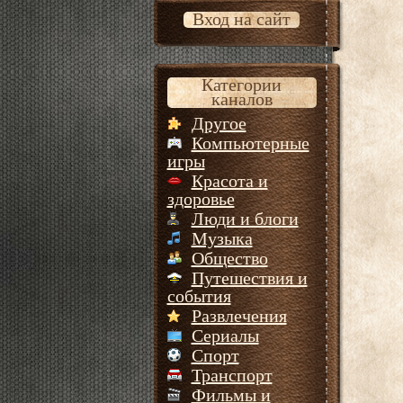
Вход на сайт
Категории
каналов
Другое
Компьютерные
игры
Красота и
здоровье
Люди и блоги
Музыка
Общество
Путешествия и
события
Развлечения
Сериалы
Спорт
Транспорт
Фильмы и