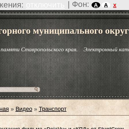
|
Фон:
жения:
отключить
x
A
A
горного муниципального округ
 памяти Ставропольского края.
Электронный кат
ная
»
Видео
»
Транспорт