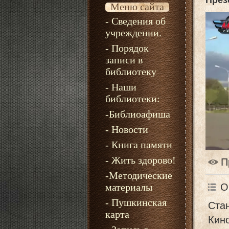
През
Меню сайта
- Сведения об
учреждении.
- Порядок
записи в
библиотеку
- Наши
библиотеки:
-Библиоафиша
- Новости
- Книга памяти
- Жить здорово!
П
-Методические
материалы
О
- Пушкинская
Стан
карта
Кин