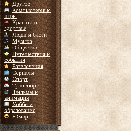
Другое
Компьютерные
игры
Красота и
здоровье
Люди и блоги
Музыка
Общество
Путешествия и
события
Развлечения
Сериалы
Спорт
Транспорт
Фильмы и
анимация
Хобби и
образование
Юмор