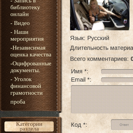
- Запись в
библиотеку
онлайн
- Видео
- Наши
Язык
: Русский
мероприятия
-Независимая
Длительность матери
оценка качества
Всего комментариев
:
-Оцифрованные
документы.
Имя *:
- Уголок
Email *:
финансовой
грамотности
проба
Категории
Код *:
раздела