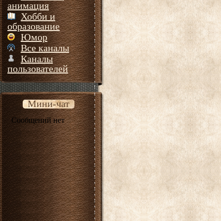
анимация
Хобби и
образование
Юмор
Все каналы
Каналы
пользователей
Мини-чат