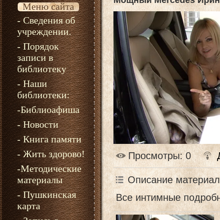
Мощный Mercedes Ири
Меню сайта
- Сведения об
учреждении.
- Порядок
записи в
библиотеку
- Наши
библиотеки:
-Библиоафиша
- Новости
- Книга памяти
- Жить здорово!
Просмотры
: 0
-Методические
материалы
Описание материал
- Пушкинская
Все интимные подроб
карта