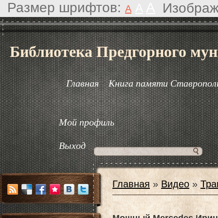
Размер шрифтов:
A
Изображ
A
A
Библиотека Предгорного мун
Главная
Книга памяти Ставрополь
Мой профиль
Выход
Главная
»
Видео
»
Тра