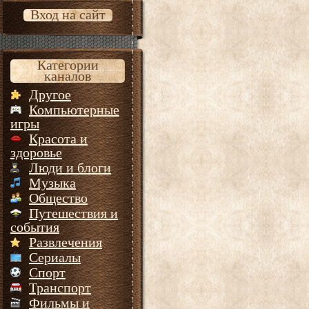
Вход на сайт
Категории
каналов
Другое
Компьютерные
игры
Красота и
здоровье
Люди и блоги
Музыка
Общество
Путешествия и
события
Развлечения
Сериалы
Спорт
Транспорт
Фильмы и