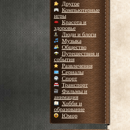
Другое
Компьютерные
игры
Красота и
здоровье
Люди и блоги
Музыка
Общество
Путешествия и
события
Развлечения
Сериалы
Спорт
Транспорт
Фильмы и
анимация
Хобби и
образование
Юмор