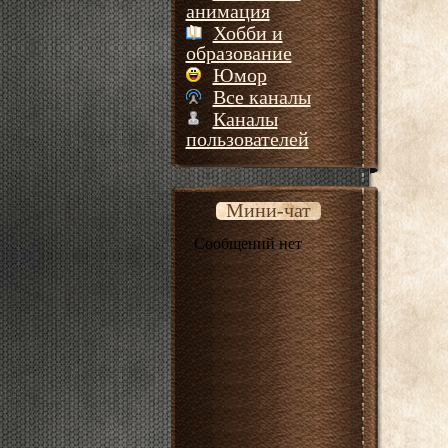
анимация
Хобби и
образование
Юмор
Все каналы
Каналы
пользователей
Мини-чат