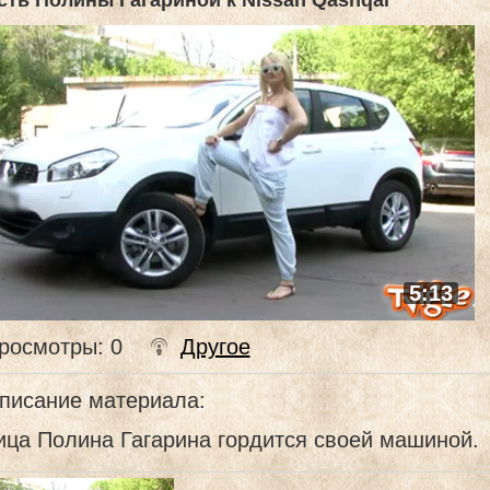
сть Полины Гагариной к Nissan Qashqai
5:13
росмотры
: 0
Другое
писание материала
:
ица Полина Гагарина гордится своей машиной.