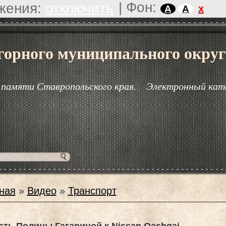
|
Фон:
жения:
отключить
x
A
A
горного муниципального округ
 памяти Ставропольского края.
Электронный кат
ная
»
Видео
»
Транспорт