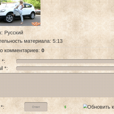
к
: Русский
тельность материала
: 5:13
го комментариев
:
0
 *:
l *:
*: