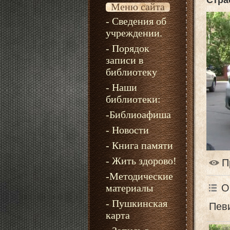
Стра
Меню сайта
- Сведения об
учреждении.
- Порядок
записи в
библиотеку
- Наши
библиотеки:
-Библиоафиша
- Новости
- Книга памяти
- Жить здорово!
П
-Методические
материалы
О
- Пушкинская
Пев
карта