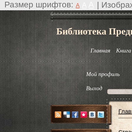
Размер шрифтов:
A
|
Изобра
A
A
Библиотека Пред
Главная
Книга
Мой профиль
Выход
Глав