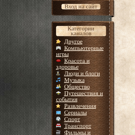
Вход на сайт
Категории
каналов
Другое
Компьютерные
игры
Красота и
здоровье
Люди и блоги
Музыка
Общество
Путешествия и
события
Развлечения
Сериалы
Спорт
Транспорт
Фильмы и