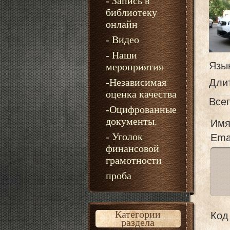
- Запись в
библиотеку
онлайн
- Видео
- Наши
Язы
мероприятия
-Независимая
Дли
оценка качества
Все
-Оцифрованные
документы.
Имя
- Уголок
Emai
финансовой
грамотности
проба
Категории
Код 
раздела