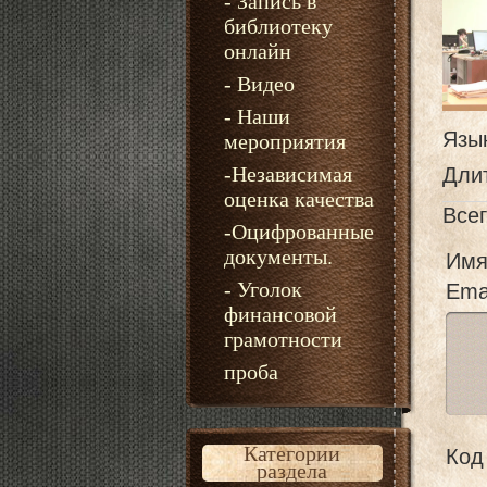
- Запись в
библиотеку
онлайн
- Видео
- Наши
Язы
мероприятия
-Независимая
Дли
оценка качества
Все
-Оцифрованные
документы.
Имя
- Уголок
Emai
финансовой
грамотности
проба
Категории
Код 
раздела