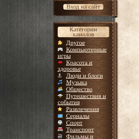
Вход на сайт
Категории
каналов
Другое
Компьютерные
игры
Красота и
здоровье
Люди и блоги
Музыка
Общество
Путешествия и
события
Развлечения
Сериалы
Спорт
Транспорт
Фильмы и