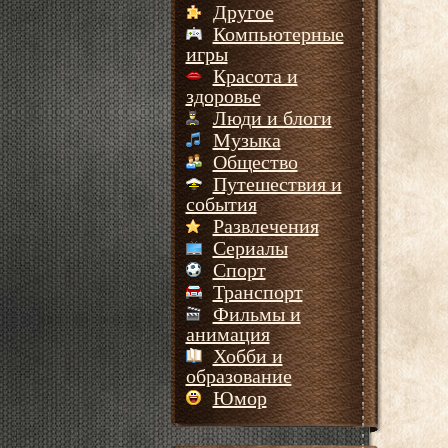
Другое
Компьютерные
игры
Красота и
здоровье
Люди и блоги
Музыка
Общество
Путешествия и
события
Развлечения
Сериалы
Спорт
Транспорт
Фильмы и
анимация
Хобби и
образование
Юмор