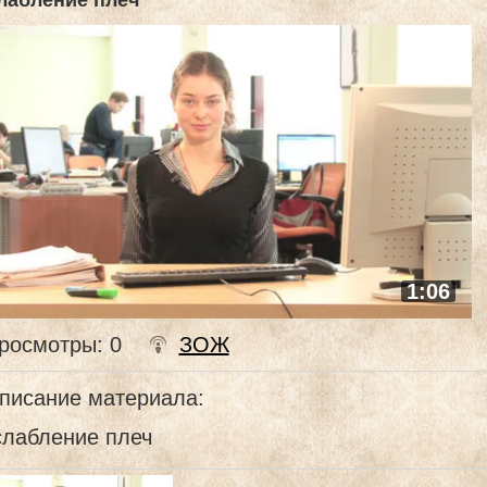
лабление плеч
1:06
росмотры
: 0
ЗОЖ
писание материала
:
слабление плеч