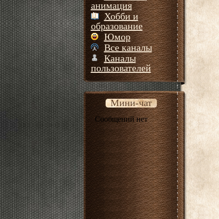
анимация
Хобби и
образование
Юмор
Все каналы
Каналы
пользователей
Мини-чат