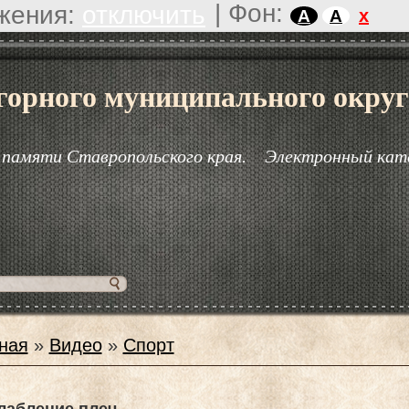
|
Фон:
жения:
отключить
x
A
A
горного муниципального округ
 памяти Ставропольского края.
Электронный кат
ная
»
Видео
»
Спорт