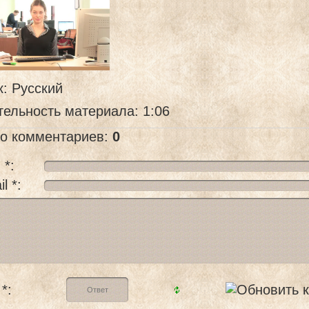
к
: Русский
тельность материала
: 1:06
го комментариев
:
0
 *:
l *:
*: