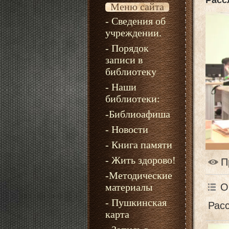
Расс
Меню сайта
- Сведения об
учреждении.
- Порядок
записи в
библиотеку
- Наши
библиотеки:
-Библиоафиша
- Новости
- Книга памяти
- Жить здорово!
П
-Методические
материалы
О
- Пушкинская
Рас
карта