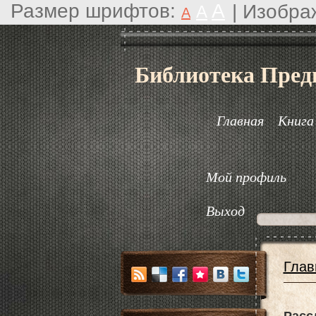
Размер шрифтов:
A
|
Изобра
A
A
Библиотека Пред
Главная
Книга
Мой профиль
Выход
Глав