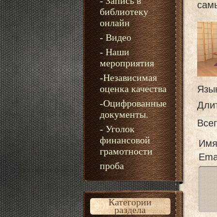
- Запись в
сам
библиотеку
онлайн
- Видео
- Наши
мероприятия
-Независимая
оценка качества
Язы
-Оцифрованные
Дли
документы.
Все
- Уголок
финансовой
Имя
грамотности
Emai
проба
Категории
раздела