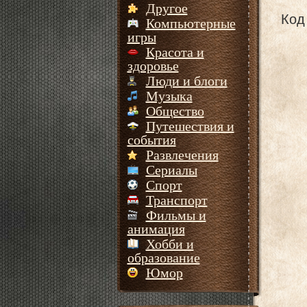
Другое
Код 
Компьютерные
игры
Красота и
здоровье
Люди и блоги
Музыка
Общество
Путешествия и
события
Развлечения
Сериалы
Спорт
Транспорт
Фильмы и
анимация
Хобби и
образование
Юмор