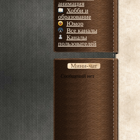
анимация
Хобби и
образование
Юмор
Все каналы
Каналы
пользователей
Мини-чат