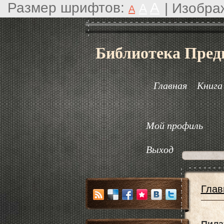
Размер шрифтов:
A
|
Изобра
A
A
Библиотека Пред
Главная
Книга
Мой профиль
Выход
Глав