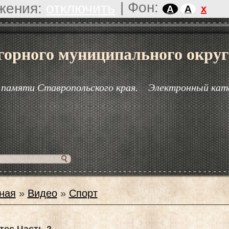
|
Фон:
жения:
отключить
x
A
A
горного муниципального округ
 памяти Ставропольского края.
Электронный кат
ная
»
Видео
»
Спорт