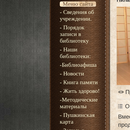
Пила
Меню сайта
- Сведения об
учреждении.
- Порядок
записи в
библиотеку
- Наши
библиотеки:
-Библиоафиша
- Новости
- Книга памяти
- Жить здорово!
П
-Методические
материалы
О
- Пушкинская
Вме
карта
прод