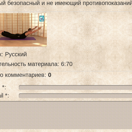
ый безопасный и не имеющий противопоказаний
к
: Русский
тельность материала
: 6:70
го комментариев
:
0
 *:
l *: