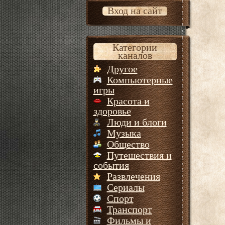
Вход на сайт
Категории
каналов
Другое
Компьютерные
игры
Красота и
здоровье
Люди и блоги
Музыка
Общество
Путешествия и
события
Развлечения
Сериалы
Спорт
Транспорт
Фильмы и