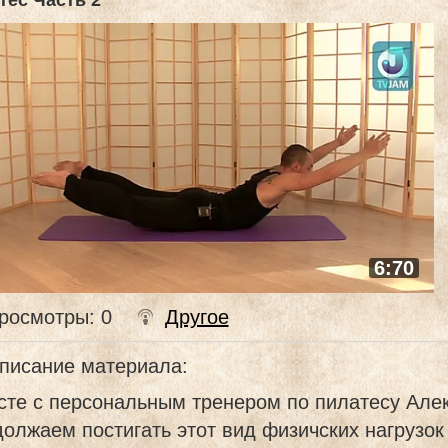
тес Часть 2
6:70
росмотры
: 0
Другое
писание материала
:
сте с персональным тренером по пилатесу Ал
олжаем постигать этот вид физичских нагрузок 