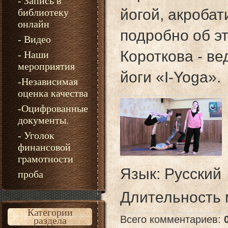
- Запись в
йогой, акроба
библиотеку
онлайн
подробно об э
- Видео
Короткова - ве
- Наши
мероприятия
йоги «I-Yoga».
-Независимая
оценка качества
-Оцифрованные
документы.
- Уголок
финансовой
грамотности
Язык
: Русский
проба
Длительность
Категории
Всего комментариев
:
раздела