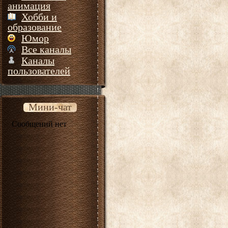
анимация
Хобби и
образование
Юмор
Все каналы
Каналы
пользователей
Мини-чат