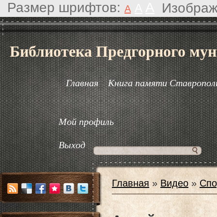
Размер шрифтов:
A
Изображ
A
A
Библиотека Предгорного мун
Главная
Книга памяти Ставрополь
Мой профиль
Выход
Главная
»
Видео
»
Спо