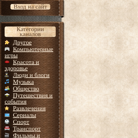
Вход на сайт
Категории
каналов
Другое
Компьютерные
игры
Красота и
здоровье
Люди и блоги
Музыка
Общество
Путешествия и
события
Развлечения
Сериалы
Спорт
Транспорт
Фильмы и