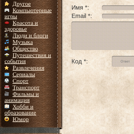
Другое
Имя *:
Компьютерные
Email *:
игры
Красота и
здоровье
Люди и блоги
Музыка
Общество
Путешествия и
события
Код *:
Развлечения
Сериалы
Спорт
Транспорт
Фильмы и
анимация
Хобби и
образование
Юмор