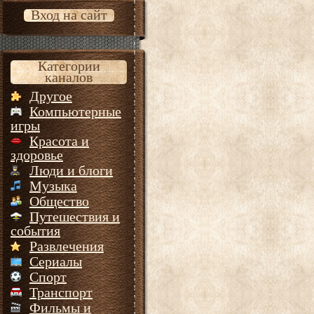
Вход на сайт
Категории
каналов
Другое
Компьютерные
игры
Красота и
здоровье
Люди и блоги
Музыка
Общество
Путешествия и
события
Развлечения
Сериалы
Спорт
Транспорт
Фильмы и