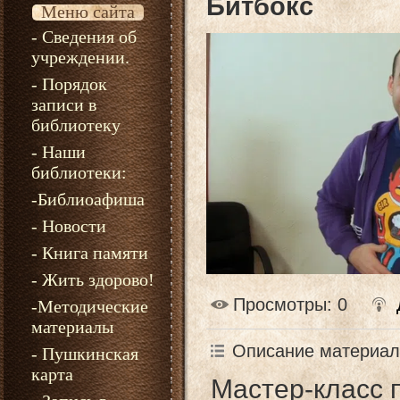
Битбокс
Меню сайта
- Сведения об
учреждении.
- Порядок
записи в
библиотеку
- Наши
библиотеки:
-Библиоафиша
- Новости
- Книга памяти
- Жить здорово!
Просмотры
: 0
-Методические
материалы
Описание материал
- Пушкинская
карта
Мастер-класс 