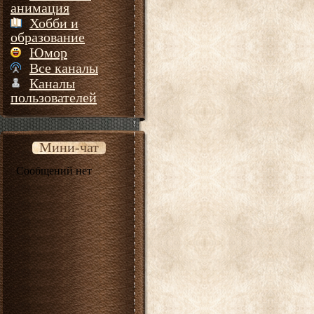
анимация
Хобби и
образование
Юмор
Все каналы
Каналы
пользователей
Мини-чат