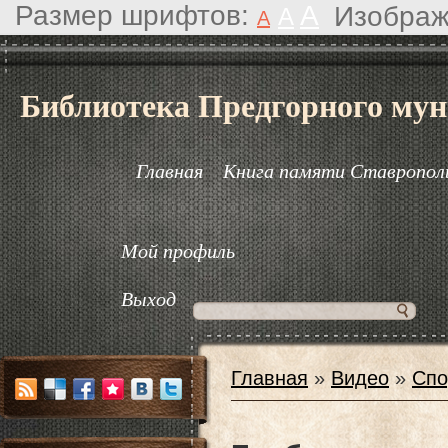
Размер шрифтов:
A
Изображ
A
A
Библиотека Предгорного мун
Главная
Книга памяти Ставрополь
Мой профиль
Выход
Главная
»
Видео
»
Спо