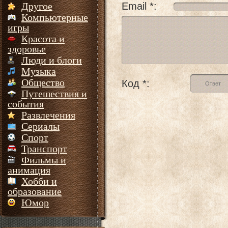
Email *:
Другое
Компьютерные
игры
Красота и
здоровье
Люди и блоги
Музыка
Общество
Код *:
Путешествия и
события
Развлечения
Сериалы
Спорт
Транспорт
Фильмы и
анимация
Хобби и
образование
Юмор