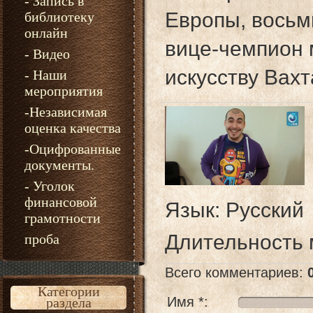
- Запись в
Европы, восьм
библиотеку
онлайн
вице-чемпион 
- Видео
искусству Вахт
- Наши
мероприятия
-Независимая
оценка качества
-Оцифрованные
документы.
- Уголок
финансовой
Язык
: Русский
грамотности
Длительность
проба
Всего комментариев
:
Категории
Имя *:
раздела