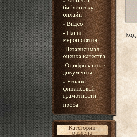
- Запись в
библиотеку
онлайн
- Видео
- Наши
Код 
мероприятия
-Независимая
оценка качества
-Оцифрованные
документы.
- Уголок
финансовой
грамотности
проба
Категории
раздела