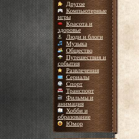
Другое
Компьютерные
игры
Красота и
здоровье
Люди и блоги
Музыка
Общество
Путешествия и
события
Развлечения
Сериалы
Спорт
Транспорт
Фильмы и
анимация
Хобби и
образование
Юмор