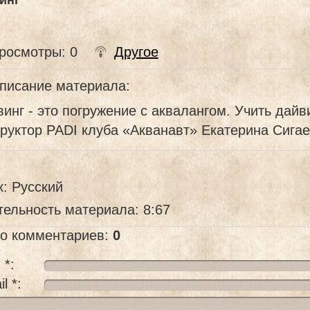
инг
росмотры
: 0
Другое
писание материала
:
инг - это погружение с аквалангом. Учить дайв
руктор PADI клуба «Акванавт» Екатерина Сигае
к
: Русский
тельность материала
: 8:67
го комментариев
:
0
 *:
l *: