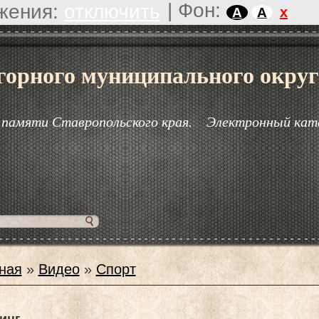
|
Фон:
жения:
отключить
x
A
A
горного муниципального округ
 памяти Ставропольского края.
Электронный кат
ная
»
Видео
»
Спорт