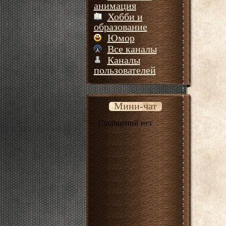
анимация
Хобби и
образование
Юмор
Все каналы
Каналы
пользователей
Мини-чат