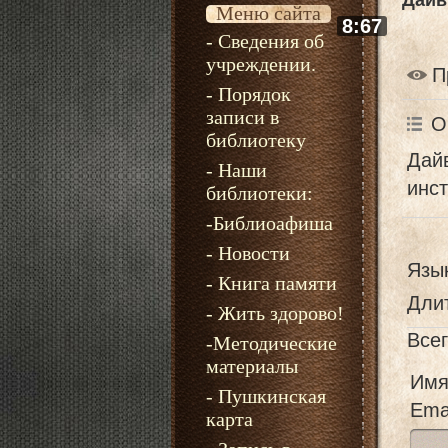
Дайв
Меню сайта
8:67
- Сведения об
учреждении.
П
- Порядок
записи в
О
библиотеку
Дайв
- Наши
инст
библиотеки:
-Библиоафиша
- Новости
Язы
- Книга памяти
Дли
- Жить здорово!
Все
-Методические
материалы
Имя
- Пушкинская
Emai
карта