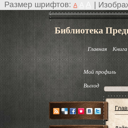
Размер шрифтов:
A
|
Изобра
A
A
Библиотека Пред
Главная
Книга
Мой профиль
Выход
Глав