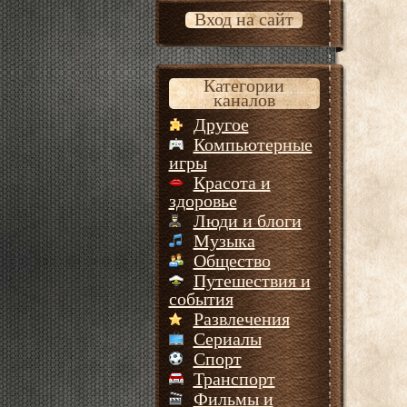
Вход на сайт
Категории
каналов
Другое
Компьютерные
игры
Красота и
здоровье
Люди и блоги
Музыка
Общество
Путешествия и
события
Развлечения
Сериалы
Спорт
Транспорт
Фильмы и