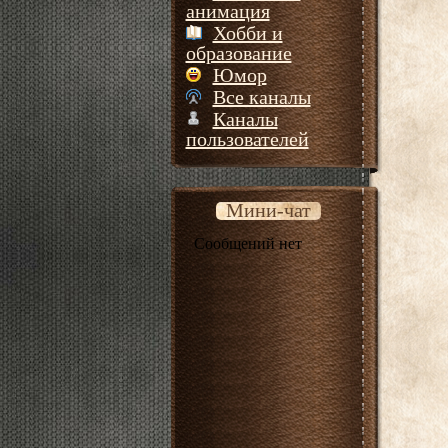
анимация
Хобби и
образование
Юмор
Все каналы
Каналы
пользователей
Мини-чат