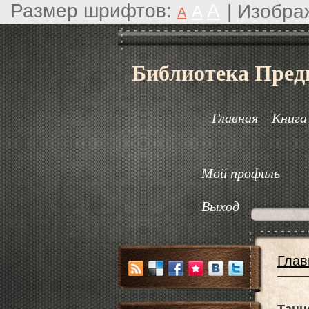
Размер шрифтов:
A
|
Изобра
A
A
Библиотека Пред
Главная
Книга
Мой профиль
Выход
Глав