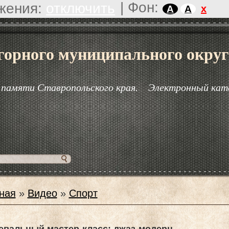
|
Фон:
жения:
отключить
x
A
A
горного муниципального округ
 памяти Ставропольского края.
Электронный кат
ная
»
Видео
»
Спорт