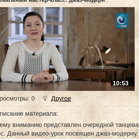
евальный мастер-класс: джаз-модерн
10:53
росмотры
: 0
Другое
писание материала
:
ему вниманию представлен очередной танцева
с. Данный видео-урок посвящен джаз-модерну.