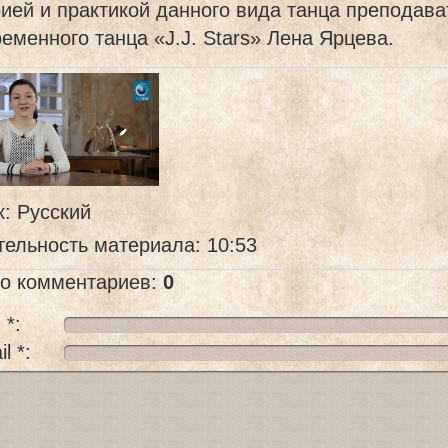
ией и практикой данного вида танца преподава
еменного танца «J.J. Stars» Лена Ярцева.
к
: Русский
тельность материала
: 10:53
го комментариев
:
0
 *:
l *: