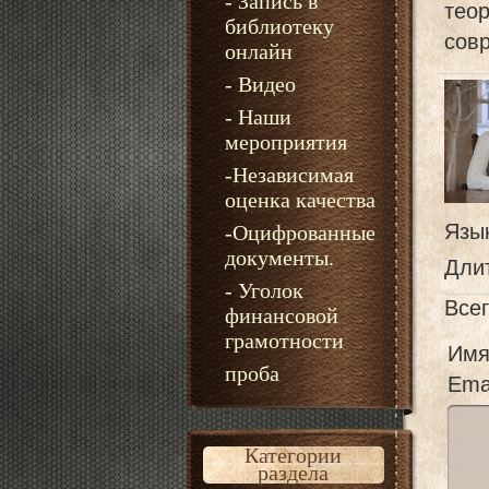
- Запись в
теор
библиотеку
совр
онлайн
- Видео
- Наши
мероприятия
-Независимая
оценка качества
Язы
-Оцифрованные
документы.
Дли
- Уголок
Все
финансовой
грамотности
Имя
проба
Emai
Категории
раздела