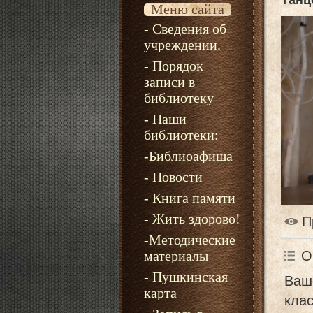
Танц
Меню сайта
- Сведения об
учреждении.
- Порядок
записи в
библиотеку
- Наши
библиотеки:
-Библиоафиша
- Новости
- Книга памяти
- Жить здорово!
П
-Методические
материалы
О
- Пушкинская
Ваш
карта
клас