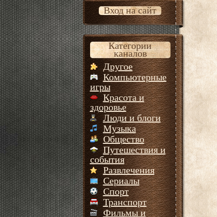
Вход на сайт
Категории
каналов
Другое
Компьютерные
игры
Красота и
здоровье
Люди и блоги
Музыка
Общество
Путешествия и
события
Развлечения
Сериалы
Спорт
Транспорт
Фильмы и