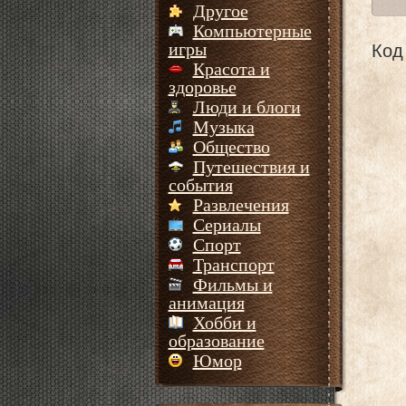
Другое
Компьютерные
игры
Код 
Красота и
здоровье
Люди и блоги
Музыка
Общество
Путешествия и
события
Развлечения
Сериалы
Спорт
Транспорт
Фильмы и
анимация
Хобби и
образование
Юмор