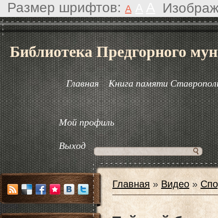
Размер шрифтов:
A
Изображ
A
A
Библиотека Предгорного мун
Главная
Книга памяти Ставрополь
Мой профиль
Выход
Главная
»
Видео
»
Спо