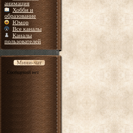
анимация
Хобби и
образование
Юмор
Все каналы
Каналы
пользователей
Мини-чат