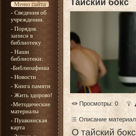
Тайский бокс
Меню сайта
- Сведения об
учреждении.
- Порядок
записи в
библиотеку
- Наши
библиотеки:
-Библиоафиша
- Новости
- Книга памяти
- Жить здорово!
Просмотры
: 0
-Методические
материалы
Описание материал
- Пушкинская
карта
О тайский бок