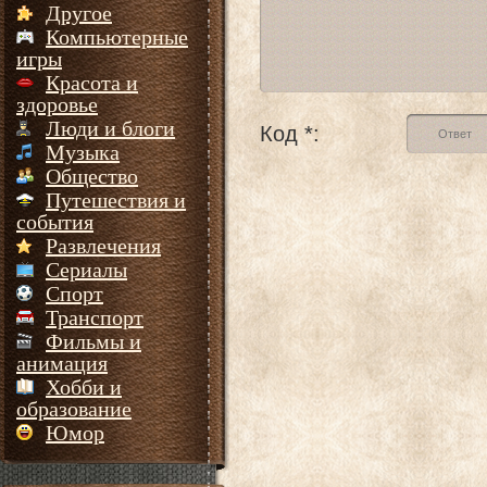
Другое
Компьютерные
игры
Красота и
здоровье
Люди и блоги
Код *:
Музыка
Общество
Путешествия и
события
Развлечения
Сериалы
Спорт
Транспорт
Фильмы и
анимация
Хобби и
образование
Юмор