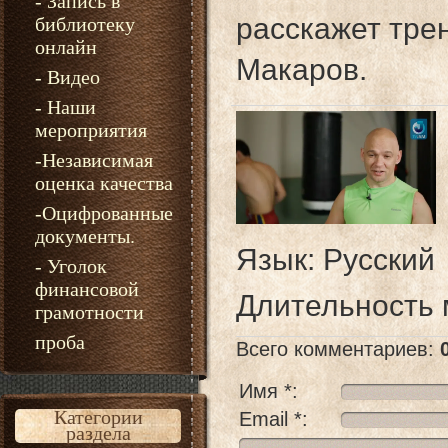
- Запись в
расскажет тре
библиотеку
онлайн
Макаров.
- Видео
- Наши
мероприятия
-Независимая
оценка качества
-Оцифрованные
документы.
Язык
: Русский
- Уголок
финансовой
Длительность
грамотности
проба
Всего комментариев
:
Имя *:
Категории
Email *:
раздела