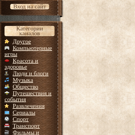
Вход на сайт
Категории
каналов
Другое
Компьютерные
игры
Красота и
здоровье
Люди и блоги
Музыка
Общество
Путешествия и
события
Развлечения
Сериалы
Спорт
Транспорт
Фильмы и