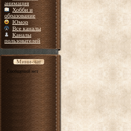
анимация
Хобби и
образование
Юмор
Все каналы
Каналы
пользователей
Мини-чат