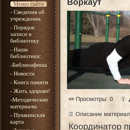
Воркаут
Меню сайта
- Сведения об
учреждении.
- Порядок
записи в
библиотеку
- Наши
библиотеки:
-Библиоафиша
- Новости
- Книга памяти
- Жить здорово!
Просмотры
: 0
-Методические
материалы
Описание материал
- Пушкинская
карта
Координатор п