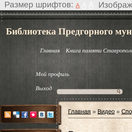
Размер шрифтов:
A
Изображ
A
A
Библиотека Предгорного мун
Главная
Книга памяти Ставрополь
Мой профиль
Выход
Главная
»
Видео
»
Спо