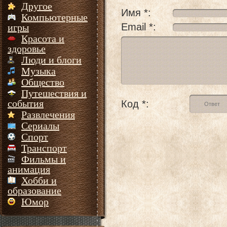
Другое
Имя *:
Компьютерные
Email *:
игры
Красота и
здоровье
Люди и блоги
Музыка
Общество
Путешествия и
события
Код *:
Развлечения
Сериалы
Спорт
Транспорт
Фильмы и
анимация
Хобби и
образование
Юмор