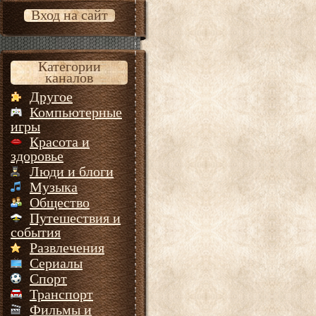
Вход на сайт
Категории
каналов
Другое
Компьютерные
игры
Красота и
здоровье
Люди и блоги
Музыка
Общество
Путешествия и
события
Развлечения
Сериалы
Спорт
Транспорт
Фильмы и