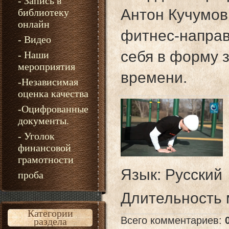
- Запись в
Антон Кучумов
библиотеку
онлайн
фитнес-направ
- Видео
себя в форму 
- Наши
мероприятия
времени.
-Независимая
оценка качества
-Оцифрованные
документы.
- Уголок
финансовой
грамотности
Язык
: Русский
проба
Длительность
Категории
Всего комментариев
:
раздела