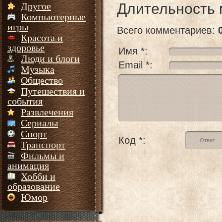
Длительность
Другое
Компьютерные
игры
Всего комментариев
:
Красота и
здоровье
Имя *:
Люди и блоги
Email *:
Музыка
Общество
Путешествия и
события
Развлечения
Сериалы
Спорт
Код *:
Транспорт
Фильмы и
анимация
Хобби и
образование
Юмор