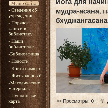
Йога для начи
Меню сайта
- Сведения об
мудра-асана, 
учреждении.
бхуджангасана
- Порядок
записи в
библиотеку
- Наши
библиотеки:
-Библиоафиша
- Новости
- Книга памяти
- Жить здорово!
-Методические
материалы
- Пушкинская
карта
Просмотры
: 0