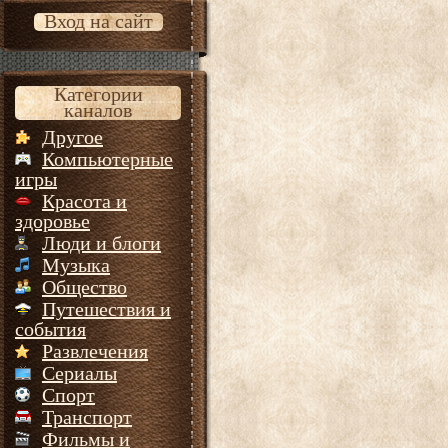
Вход на сайт
Категории
каналов
Другое
Компьютерные
игры
Красота и
здоровье
Люди и блоги
Музыка
Общество
Путешествия и
события
Развлечения
Сериалы
Спорт
Транспорт
Фильмы и