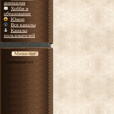
анимация
Хобби и
образование
Юмор
Все каналы
Каналы
пользователей
Мини-чат