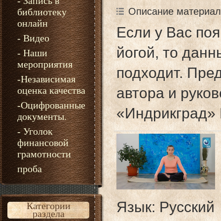
- Запись в
Описание материал
библиотеку
онлайн
Если у Вас по
- Видео
йогой, то дан
- Наши
мероприятия
подходит. Пред
-Независимая
оценка качества
автора и руко
-Оцифрованные
«Индрикград» 
документы.
- Уголок
финансовой
грамотности
проба
Язык
: Русский
Категории
раздела