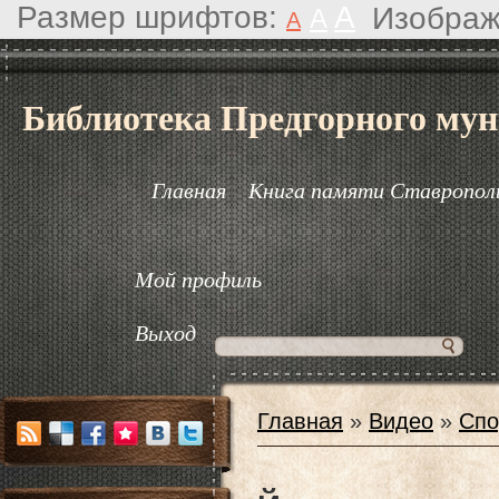
Размер шрифтов:
A
Изображ
A
A
Библиотека Предгорного мун
Главная
Книга памяти Ставрополь
Мой профиль
Выход
Главная
»
Видео
»
Спо