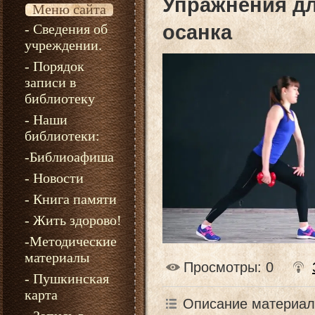
Упражнения д
Меню сайта
- Сведения об
осанка
учреждении.
- Порядок
записи в
библиотеку
- Наши
библиотеки:
-Библиоафиша
- Новости
- Книга памяти
- Жить здорово!
-Методические
материалы
Просмотры
: 0
- Пушкинская
карта
Описание материал