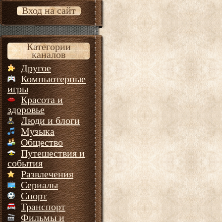
Вход на сайт
Категории
каналов
Другое
Компьютерные
игры
Красота и
здоровье
Люди и блоги
Музыка
Общество
Путешествия и
события
Развлечения
Сериалы
Спорт
Транспорт
Фильмы и