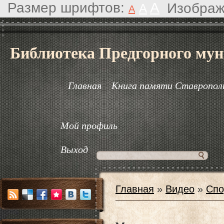
Размер шрифтов:
A
Изображ
A
A
Библиотека Предгорного мун
Главная
Книга памяти Ставрополь
Мой профиль
Выход
Главная
»
Видео
»
Спо