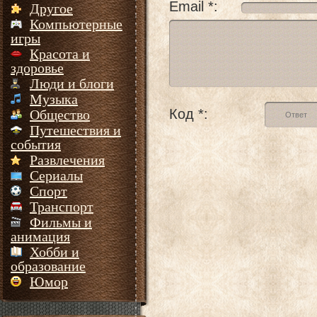
Email *:
Другое
Компьютерные
игры
Красота и
здоровье
Люди и блоги
Музыка
Код *:
Общество
Путешествия и
события
Развлечения
Сериалы
Спорт
Транспорт
Фильмы и
анимация
Хобби и
образование
Юмор