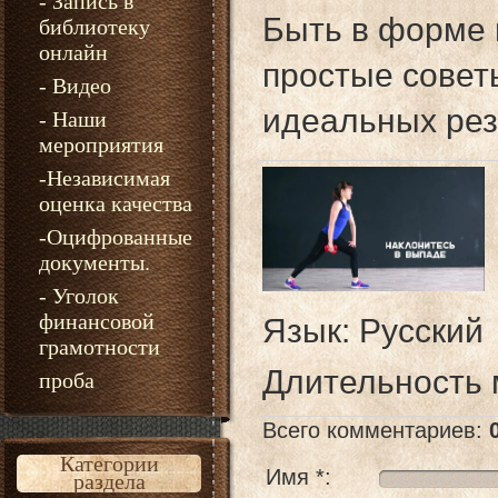
- Запись в
Быть в форме 
библиотеку
онлайн
простые совет
- Видео
идеальных рез
- Наши
мероприятия
-Независимая
оценка качества
-Оцифрованные
документы.
- Уголок
финансовой
Язык
: Русский
грамотности
Длительность
проба
Всего комментариев
:
Категории
Имя *:
раздела