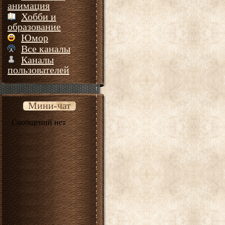
анимация
Хобби и
образование
Юмор
Все каналы
Каналы
пользователей
Мини-чат