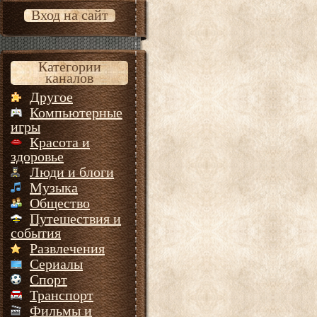
Вход на сайт
Категории
каналов
Другое
Компьютерные
игры
Красота и
здоровье
Люди и блоги
Музыка
Общество
Путешествия и
события
Развлечения
Сериалы
Спорт
Транспорт
Фильмы и