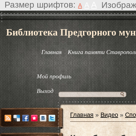
Размер шрифтов:
A
Изображ
A
A
Библиотека Предгорного мун
Главная
Книга памяти Ставрополь
Мой профиль
Выход
Главная
»
Видео
»
Спо