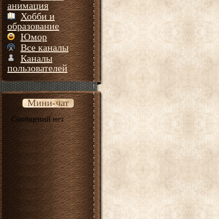
анимация
Хобби и
образование
Юмор
Все каналы
Каналы
пользователей
Мини-чат