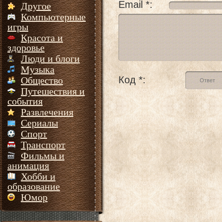
Email *:
Другое
Компьютерные
игры
Красота и
здоровье
Люди и блоги
Музыка
Код *:
Общество
Путешествия и
события
Развлечения
Сериалы
Спорт
Транспорт
Фильмы и
анимация
Хобби и
образование
Юмор