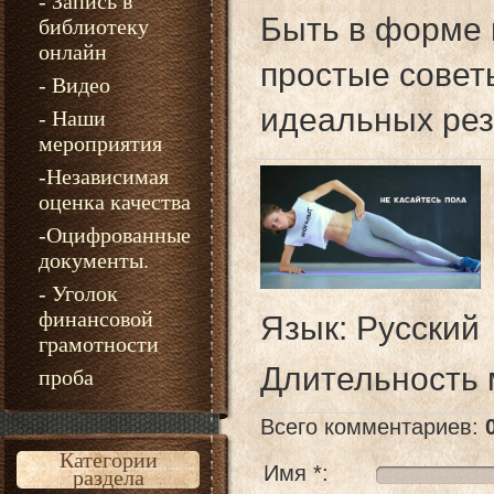
- Запись в
Быть в форме 
библиотеку
онлайн
простые совет
- Видео
идеальных рез
- Наши
мероприятия
-Независимая
оценка качества
-Оцифрованные
документы.
- Уголок
финансовой
Язык
: Русский
грамотности
Длительность
проба
Всего комментариев
:
Категории
Имя *:
раздела