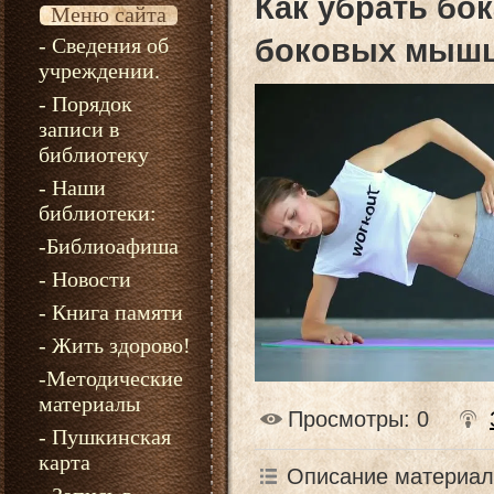
Как убрать бо
Меню сайта
- Сведения об
боковых мыш
учреждении.
- Порядок
записи в
библиотеку
- Наши
библиотеки:
-Библиоафиша
- Новости
- Книга памяти
- Жить здорово!
-Методические
материалы
Просмотры
: 0
- Пушкинская
карта
Описание материал